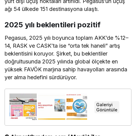
yurt dışı uçuş noktaları artırıldı. Pegasus’un uçuş
ağı 54 ülkede 151 destinasyona ulaştı.
2025 yılı beklentileri pozitif
Pegasus, 2025 yılı boyunca toplam AKK’de %12–
14, RASK ve CASK’ta ise “orta tek haneli” artış
beklentisini koruyor. Şirket, bu beklentiler
doğrultusunda 2025 yılında global ölçekte en
yüksek FAVÖK marjına sahip havayolları arasında
yer alma hedefini sürdürüyor.
Galeriyi
+
Görüntüle