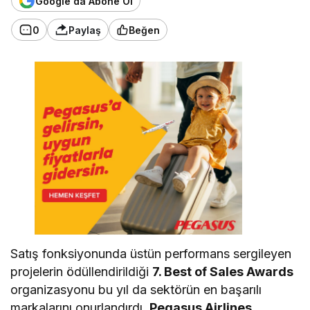
Google'da Abone Ol
a
7
0
Paylaş
Beğen
.
B
e
s
t
o
f
S
a
l
e
s
A
w
a
r
d
s
’t
Satış fonksiyonunda üstün performans sergileyen
a
n
projelerin ödüllendirildiği
7. Best of Sales Awards
Ü
organizasyonu bu yıl da sektörün en başarılı
ç
Ö
markalarını onurlandırdı.
Pegasus Airlines
,