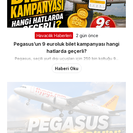
Havacılık Haberleri
2 gün önce
Pegasus’un 9 euroluk bilet kampanyası hangi
hatlarda geçerli?
Pegasus, seçili yurt dışı uçuşları için 250 bin koltuğu 9...
Haberi Oku