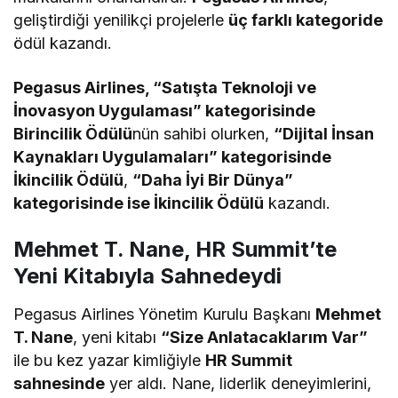
d
geliştirdiği yenilikçi projelerle
üç farklı kategoride
ü
l
ödül kazandı.
B
ir
d
Pegasus Airlines, “Satışta Teknoloji ve
e
İnovasyon Uygulaması” kategorisinde
n
Birincilik Ödülü
nün sahibi olurken,
“Dijital İnsan
Kaynakları Uygulamaları” kategorisinde
İkincilik Ödülü
,
“Daha İyi Bir Dünya”
kategorisinde ise İkincilik Ödülü
kazandı.
Mehmet T. Nane, HR Summit’te
Yeni Kitabıyla Sahnedeydi
Pegasus Airlines Yönetim Kurulu Başkanı
Mehmet
T. Nane
, yeni kitabı
“Size Anlatacaklarım Var”
ile bu kez yazar kimliğiyle
HR Summit
sahnesinde
yer aldı. Nane, liderlik deneyimlerini,