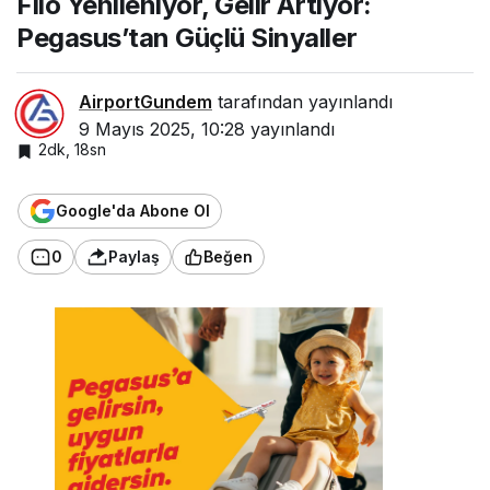
Filo Yenileniyor, Gelir Artıyor:
Y
Pegasus’tan Güçlü Sinyaller
e
n
il
e
AirportGundem
tarafından yayınlandı
n
9 Mayıs 2025, 10:28
yayınlandı
i
y
2dk, 18sn
o
r,
G
Google'da Abone Ol
e
li
0
Paylaş
Beğen
r
A
r
tı
y
o
r:
P
e
g
a
s
u