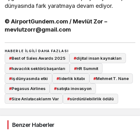
dünyasında fark yaratmaya devam ediyor.
© AirportGundem.com / Mevlüt Zor –
mevlutzorr@gmail.com
HABERLE ILGILI DAHA FAZLASI
#
Best of Sales Awards 2025
#
dijital insan kaynakları
#
havacılık sektörü başarıları
#
HR Summit
#
iş dünyasında etki
#
liderlik kitabı
#
Mehmet T. Nane
#
Pegasus Airlines
#
satışta inovasyon
#
Size Anlatacaklarım Var
#
sürdürülebilirlik ödülü
Benzer Haberler