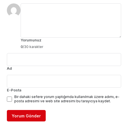
Bir Cevap Yaz
E-posta adresiniz yayınlanmayacak.
Gerekli alanlar
*
ile işaretlenmişlerdir
Yorumunuz
0
/30 karakter
Ad
E-Posta
Bir dahaki sefere yorum yaptığımda kullanılmak üzere adımı, e-
posta adresimi ve web site adresimi bu tarayıcıya kaydet.