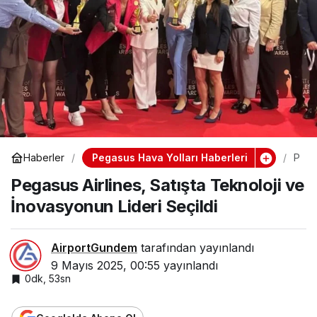
Pegasus Hava Yolları Haberleri
Haberler
P
e
Pegasus Airlines, Satışta Teknoloji ve
g
a
İnovasyonun Lideri Seçildi
s
u
s
A
AirportGundem
tarafından yayınlandı
ir
9 Mayıs 2025, 00:55
yayınlandı
li
n
0dk, 53sn
e
s
’