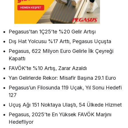
s
’t
a
n
G
ü
Pegasus’tan 1Ç25’te %20 Gelir Artışı
ç
l
Dış Hat Yolcusu %17 Arttı, Pegasus Uçuşta
ü
S
Pegasus, 622 Milyon Euro Gelirle İlk Çeyreği
i
n
Kapattı
y
a
FAVÖK’te %10 Artış, Zarar Azaldı
ll
e
Yan Gelirlerde Rekor: Misafir Başına 29.1 Euro
r
Pegasus’un Filosunda 119 Uçak, Yıl Sonu Hedefi
127
Uçuş Ağı 151 Noktaya Ulaştı, 54 Ülkede Hizmet
Pegasus, 2025’te En Yüksek FAVÖK Marjını
Hedefliyor