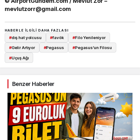
© AirportGundem.com / Mevlüt Zor –
mevlutzorr@gmail.com
HABERLE ILGILI DAHA FAZLASI
#
dış hat yolcusu
#
favök
#
Filo Yenileniyor
#
Gelir Artıyor
#
Pegasus
#
Pegasus’un Filosu
#
Uçuş Ağı
Benzer Haberler