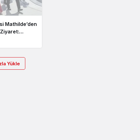
si Mathilde’den
 Ziyaret:
ü Türk SİHA
e
la Yükle