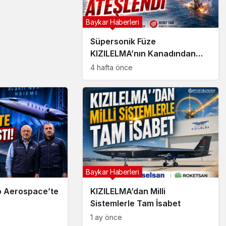
Baykar Haberleri
Süpersonik Füze
KIZILELMA’nın Kanadından
Ateşlendi
4 hafta önce
Baykar Haberleri
o Aerospace’te
KIZILELMA’dan Milli
Sistemlerle Tam İsabet
1 ay önce