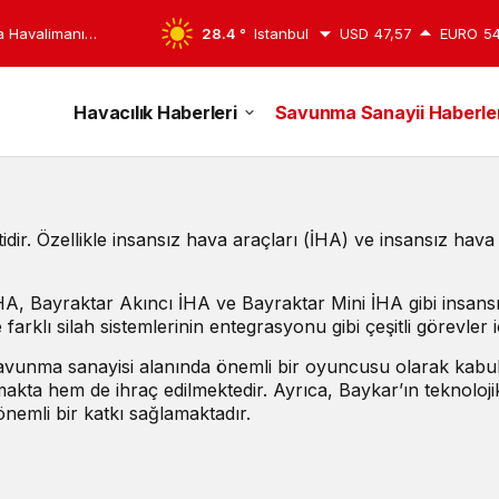
pa Havalimanı
28.4 °
Istanbul
USD
47,57
EURO
54
Havacılık Haberleri
Savunma Sanayii Haberler
tidir. Özellikle insansız hava araçları (İHA) ve insansız hava 
A, Bayraktar Akıncı İHA ve Bayraktar Mini İHA gibi insansız
arklı silah sistemlerinin entegrasyonu gibi çeşitli görevler i
 savunma sanayisi alanında önemli bir oyuncusu olarak kabul 
lmakta hem de ihraç edilmektedir. Ayrıca, Baykar’ın teknoloj
 önemli bir katkı sağlamaktadır.