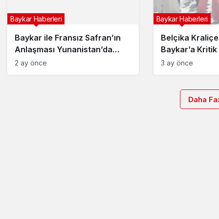
Baykar Haberleri
Baykar Haberleri
Baykar ile Fransız Safran’ın
Belçika Kraliçe
Anlaşması Yunanistan’da
Baykar’a Kritik
Gündem Oldu
Avrupa’nın Göz
2 ay önce
3 ay önce
Teknolojilerind
Daha Faz