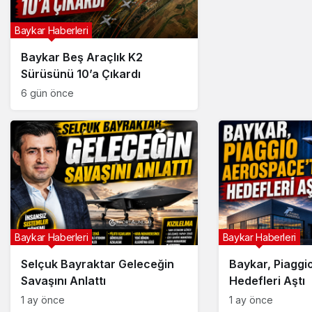
Baykar Haberleri
Baykar Beş Araçlık K2
Sürüsünü 10’a Çıkardı
6 gün önce
Baykar Haberleri
Baykar Haberleri
Selçuk Bayraktar Geleceğin
Baykar, Piaggi
Savaşını Anlattı
Hedefleri Aştı
1 ay önce
1 ay önce