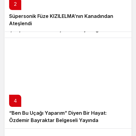
2
3
Süpersonik Füze KIZILELMA’nın Kanadından
Baykar, İhracat Rekorunun Ardından
Ateşlendi
Çalışanlarına 18 Maaşlık Kar Payı Dağıttı
4
“Ben Bu Uçağı Yaparım” Diyen Bir Hayat:
Özdemir Bayraktar Belgeseli Yayında