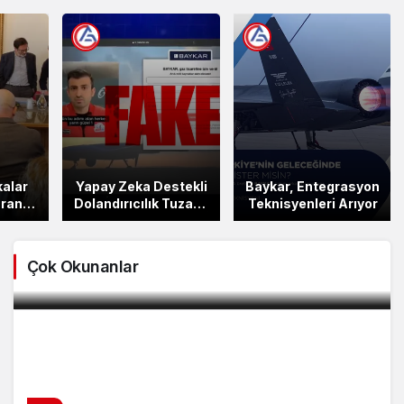
kalar
Yapay Zeka Destekli
Baykar, Entegrasyon
ranti
Dolandırıcılık Tuzağı!
Teknisyenleri Arıyor
i
BAYKAR’dan Önemli
Uyarı
Baykar, Türkiye İhracat Tarihinde Bir İlke İmza
Çok Okunanlar
Attı