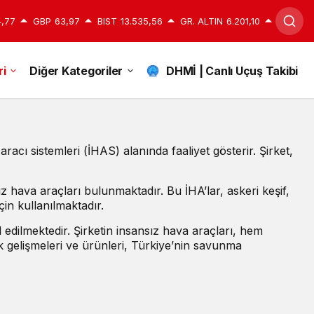
,77
GBP
63,97
BIST
13.535,56
GR. ALTIN
6.201,10
i
Diğer Kategoriler
DHMİ | Canlı Uçuş Takibi
aracı sistemleri (İHAS) alanında faaliyet gösterir. Şirket,
 hava araçları bulunmaktadır. Bu İHA’lar, askeri keşif,
çin kullanılmaktadır.
edilmektedir. Şirketin insansız hava araçları, hem
ik gelişmeleri ve ürünleri, Türkiye’nin savunma