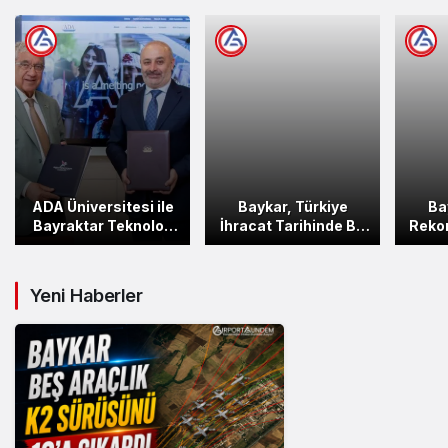
ADA Üniversitesi ile
Baykar, Türkiye
Ba
Bayraktar Teknoloji
İhracat Tarihinde Bir
Reko
Azerbaycan
İlke İmza Attı
Çal
Arasında Stratejik
Maa
Eğitim İşbirliği
Yeni Haberler