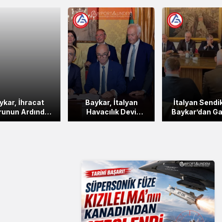
ykar, İhracat
Baykar, İtalyan
İtalyan Sendi
runun Ardından
Havacılık Devi
Baykar’dan Ga
ışanlarına 18
Piaggio’yu Bünyesine
Talep Ett
şlık Kar Payı
Kattı
Dağıttı