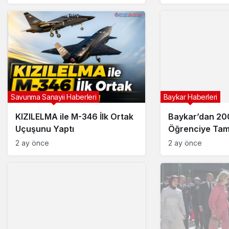
Savunma Sanayii Haberleri
Baykar Haberleri
KIZILELMA ile M-346 İlk Ortak
Baykar’dan 200 
Uçuşunu Yaptı
Öğrenciye Tam
2 ay önce
2 ay önce