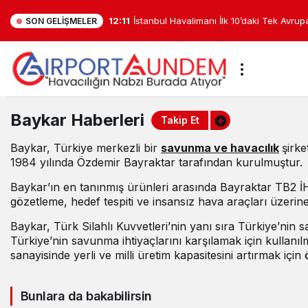
12:11
İstanbul Havalimanı İlk 10’daki Tek Avru
SON GELIŞMELER
Oldu
Baykar
Baykar Haberleri
Takip Et
Haberleri
Baykar, Türkiye merkezli bir
savunma ve havacılık
şirke
Haberleri
1984 yılında Özdemir Bayraktar tarafından kurulmuştur.
Baykar’ın en tanınmış ürünleri arasında Bayraktar TB2 İH
gözetleme, hedef tespiti ve insansız hava araçları üzerine f
Baykar, Türk Silahlı Kuvvetleri’nin yanı sıra Türkiye’nin
Türkiye’nin savunma ihtiyaçlarını karşılamak için kullanı
sanayisinde yerli ve milli üretim kapasitesini artırmak için
Bunlara da bakabilirsin