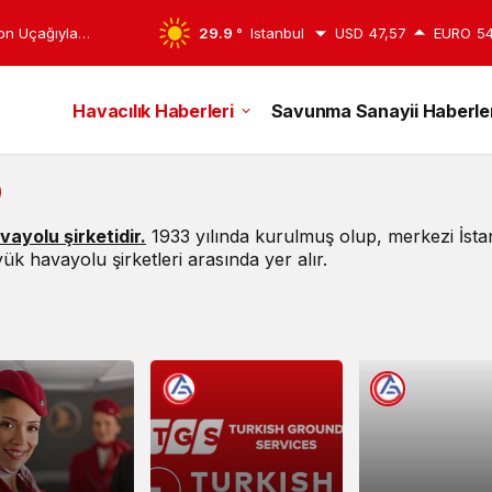
29.9 °
Istanbul
USD
47,57
EURO
54
Havacılık Haberleri
Savunma Sanayii Haberler
vayolu şirketidir.
1933 yılında kurulmuş olup, merkezi İst
k havayolu şirketleri arasında yer alır.