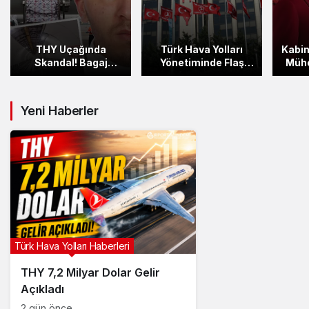
THY Uçağında
Türk Hava Yolları
Kabin
Skandal! Bagaj
Yönetiminde Flaş
Mühe
Bölümünde Unutulan
Atamalar! Yapı Köklü
Alan
İşçi Ölümden Döndü
Şekilde Değişti
Yeni Haberler
Türk Hava Yolları Haberleri
THY 7,2 Milyar Dolar Gelir
Açıkladı
2 gün önce