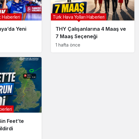
 Haberleri
Türk Hava Yolları Haberleri
ya’da Yeni
THY Çalışanlarına 4 Maaş ve
7 Maaş Seçeneği
1 hafta önce
berleri
in Feet’te
ldirdi