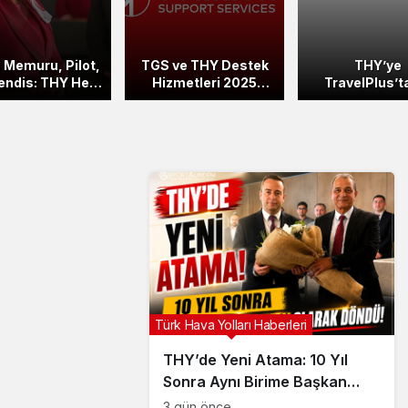
 Memuru, Pilot,
TGS ve THY Destek
THY’ye
ndis: THY Her
Hizmetleri 2025
TravelPlus’t
da Alım Yapıyor
Maaş Zamları
“Gold” Ödü
Açıklandı
Türk Hava Yolları Haberleri
THY’de Yeni Atama: 10 Yıl
Sonra Aynı Birime Başkan
Olarak Döndü
3 gün önce