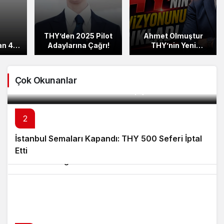
THY’den 2025 Pilot
Ahmet Olmuştur
an 4
Adaylarına Çağrı!
THY’nin Yeni
l!
Vizyonunu Açıkladı
Çok Okunanlar
Türk Hava Yolları Pilot Alımı Yapıyor
2
3
İstanbul Semaları Kapandı: THY 500 Seferi İptal
Türk Hava Yolları ve Pegasus Havayolları’nın
Etti
Zirve Ortaklığı!