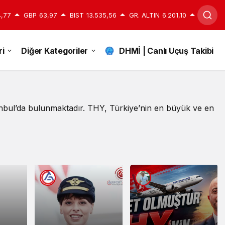
,77
GBP
63,97
BIST
13.535,56
GR. ALTIN
6.201,10
i
Diğer Kategoriler
DHMİ | Canlı Uçuş Takibi
anbul’da bulunmaktadır. THY, Türkiye’nin en büyük ve en