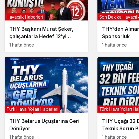
Havacılık Haberleri
Son Dakika Havacılık
THY Başkanı Murat Şeker,
THY’den Alman
çalışanlarla Hedef 12’yi
Sponsorluk
konuştu
1 hafta önce
1 hafta önce
Türk Hava Yolları Haberleri
Türk Hava Yolları Ha
THY Belarus Uçuşlarına Geri
THY Uçağı 32 B
Dönüyor
Teknik Sorun Bi
1 hafta önce
1 hafta önce