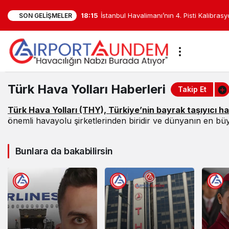
SON GELIŞMELER
Test Edildi
Türk
Türk Hava Yolları Haberleri
Takip Et
Hava
Türk Hava Yolları (THY), Türkiye’nin bayrak taşıyıcı ha
Yolları
önemli havayolu şirketlerinden biridir ve dünyanın en büyü
Haberleri
Bunlara da bakabilirsin
Haberleri