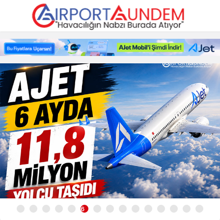
Havacılık
Haberleri
ve
Savunma
Haberleri
|
Airport
Gündem
6