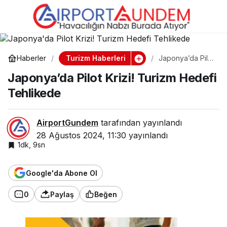
İstanbul Havalimanı:
0
Paylaş
Türkiye’nin Turizmdeki
Turizm Haberleri
Haberler
Japonya’da Pilot
Krizi! Turizm
Gücüne Güç Katıyor
Japonya’da Pilot Krizi! Turizm Hedefi
Hedefi
Tehlikede
Tehlikede
AirportGundem
tarafından yayınlandı
28 Ağustos 2024, 11:30
yayınlandı
1dk, 9sn
Google'da Abone Ol
0
Paylaş
Beğen