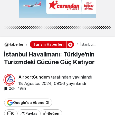
Turizm Haberleri
Haberler
İstanbul
Havalimanı:
İstanbul Havalimanı: Türkiye’nin
Türkiye’nin
Turizmdeki
Turizmdeki Gücüne Güç Katıyor
Gücüne Güç
Katıyor
AirportGundem
tarafından yayınlandı
18 Ağustos 2024, 09:56
yayınlandı
2dk, 49sn
Google'da Abone Ol
0
Paylaş
Beğen