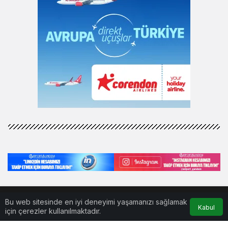
Bu web sitesinde en iyi deneyimi yaşamanızı sağlamak
www.airportgundem.com © Telif Hakkı 2026, Tüm Hakları
Kabul
için çerezler kullanılmaktadır.
Saklıdır
İLETİŞİM
KÜNYE
GİZLİLİK POLİTİKASI