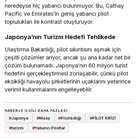
neredeyse hiç yabancı bulunmuyor. Bu, Cathay
Pacific ve Emirates’in geniş yabancı pilot
toplulukları ile kontrast oluşturuyor.
Japonya’nın Turizm Hedefi Tehlikede
Ulaştırma Bakanlığı, pilot sıkıntısını aşmak için
çeşitli çözümler arıyor, ancak şu ana kadar net bir
çözüm bulunamadı. Japonya’nın 60 milyon turist
hedefini gerçekleştirmesi zorlaşabilir, çünkü pilot
eksikliği havayolu şirketlerinin uçaklarını yeterince
verimli kullanmalarını engelleyebilir.
HABERLE ILGILI DAHA FAZLASI
#
Japonya
#
Maaş
#
Pilot kıtlığı
#
PİLOT KRİZİ
#
turizm
#
Yabancı Pilotlar