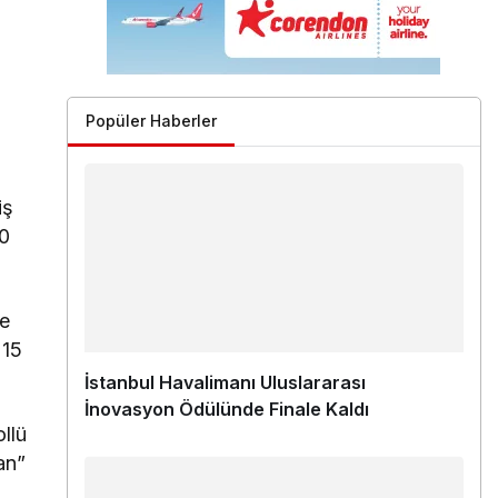
Popüler Haberler
iş
30
be
 15
İstanbul Havalimanı Uluslararası
İnovasyon Ödülünde Finale Kaldı
llü
an”