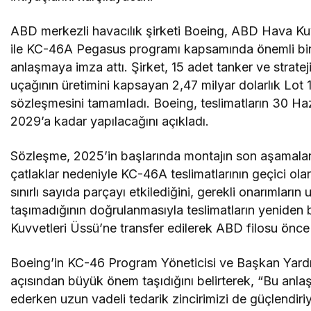
ABD merkezli havacılık şirketi Boeing, ABD Hava Kuv
ile KC-46A Pegasus programı kapsamında önemli bi
anlaşmaya imza attı. Şirket, 15 adet tanker ve stratej
uçağının üretimini kapsayan 2,47 milyar dolarlık Lot 
sözleşmesini tamamladı. Boeing, teslimatların 30 Ha
2029’a kadar yapılacağını açıkladı.
Sözleşme, 2025’in başlarında montajın son aşamaların
çatlaklar nedeniyle KC-46A teslimatlarının geçici o
sınırlı sayıda parçayı etkilediğini, gerekli onarımları
taşımadığının doğrulanmasıyla teslimatların yeniden 
Kuvvetleri Üssü’ne transfer edilerek ABD filosu önce 9
Boeing’in KC-46 Program Yöneticisi ve Başkan Yardım
açısından büyük önem taşıdığını belirterek, “Bu anl
ederken uzun vadeli tedarik zincirimizi de güçlendir