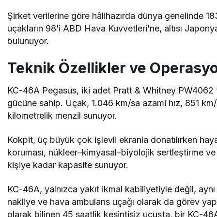
Şirket verilerine göre hâlihazırda dünya genelinde 
uçakların 98’i ABD Hava Kuvvetleri’ne, altısı Japonya’ya
bulunuyor.
Teknik Özellikler ve Operasy
KC-46A Pegasus, iki adet Pratt & Whitney PW4062 tu
gücüne sahip. Uçak, 1.046 km/sa azami hız, 851 km/sa
kilometrelik menzil sunuyor.
Kokpit, üç büyük çok işlevli ekranla donatılırken hay
koruması, nükleer–kimyasal–biyolojik sertleştirme ve 
kişiye kadar kapasite sunuyor.
KC-46A, yalnızca yakıt ikmal kabiliyetiyle değil, ay
nakliye ve hava ambulans uçağı olarak da görev yapab
olarak bilinen 45 saatlik kesintisiz uçuşta, bir KC-46