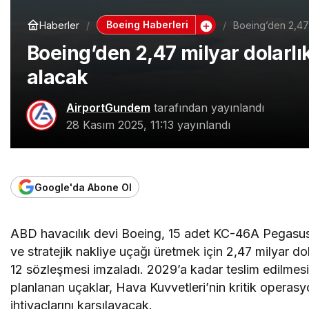
Boeing Haberleri
Haberler
Boeing’den 2,47
Boeing’den 2,47 milyar dolarl
alacak
AirportGundem
tarafından yayınlandı
28 Kasım 2025, 11:13
yayınlandı
Google'da Abone Ol
ABD havacılık devi Boeing, 15 adet KC-46A Pegasus
ve stratejik nakliye uçağı üretmek için 2,47 milyar dol
12 sözleşmesi imzaladı. 2029’a kadar teslim edilmes
planlanan uçaklar, Hava Kuvvetleri’nin kritik operasy
ihtiyaçlarını karşılayacak.