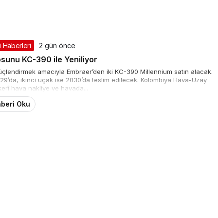
 Haberleri
2 gün önce
sunu KC-390 ile Yeniliyor
 güçlendirmek amacıyla Embraer’den iki KC-390 Millennium satın alacak.
29’da, ikinci uçak ise 2030’da teslim edilecek. Kolombiya Hava-Uzay
kerî hava nakliye ve havada...
beri Oku