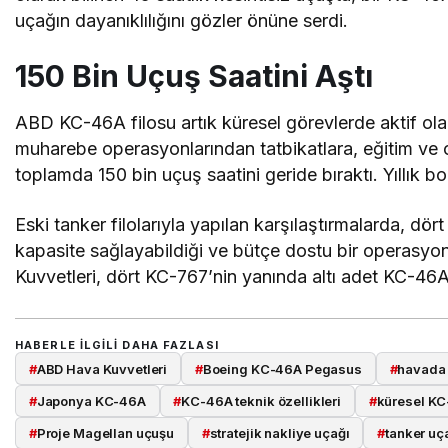
uçağın dayanıklılığını gözler önüne serdi.
150 Bin Uçuş Saatini Aştı
ABD KC-46A filosu artık küresel görevlerde aktif ola
muharebe operasyonlarından tatbikatlara, eğitim ve 
toplamda 150 bin uçuş saatini geride bıraktı. Yıllık b
Eski tanker filolarıyla yapılan karşılaştırmalarda, d
kapasite sağlayabildiği ve bütçe dostu bir operasy
Kuvvetleri, dört KC-767’nin yanında altı adet KC-46A 
HABERLE ILGILI DAHA FAZLASI
#
ABD Hava Kuvvetleri
#
Boeing KC-46A Pegasus
#
havada 
#
Japonya KC-46A
#
KC-46A teknik özellikleri
#
küresel KC
#
Proje Magellan uçuşu
#
stratejik nakliye uçağı
#
tanker uça