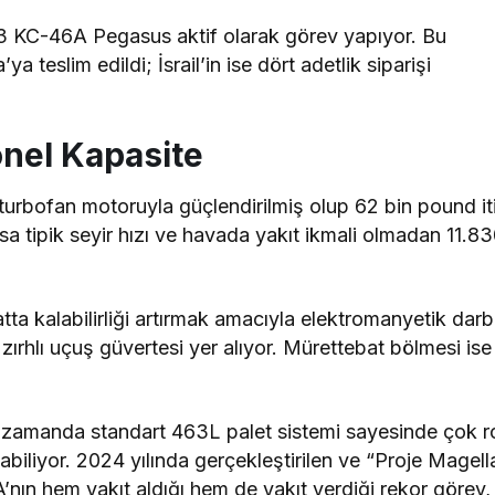
183 KC-46A Pegasus aktif olarak görev yapıyor. Bu
 teslim edildi; İsrail’in ise dört adetlik siparişi
onel Kapasite
rbofan motoruyla güçlendirilmiş olup 62 bin pound it
 tipik seyir hızı ve havada yakıt ikmali olmadan 11.8
atta kalabilirliği artırmak amacıyla elektromanyetik dar
zırhlı uçuş güvertesi yer alıyor. Mürettebat bölmesi ise
nı zamanda standart 463L palet sistemi sayesinde çok ro
iliyor. 2024 yılında gerçekleştirilen ve “Proje Magell
A’nın hem yakıt aldığı hem de yakıt verdiği rekor görev,