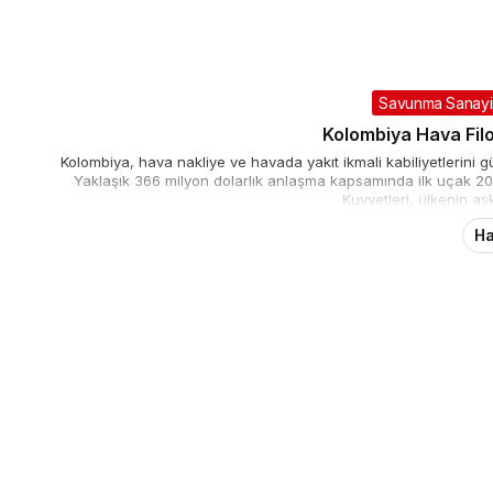
Savunma Sanayii
Kolombiya Hava Filo
Kolombiya, hava nakliye ve havada yakıt ikmali kabiliyetlerini
Yaklaşık 366 milyon dolarlık anlaşma kapsamında ilk uçak 20
Kuvvetleri, ülkenin as
Ha