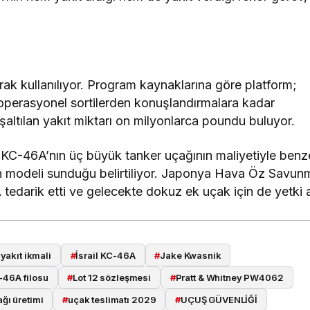
rak kullanılıyor. Program kaynaklarına göre platform;
operasyonel sortilerden konuşlandırmalara kadar
oşaltılan yakıt miktarı on milyonlarca poundu buluyor.
ört KC-46A’nın üç büyük tanker uçağının maliyetiyle benz
on modeli sunduğu belirtiliyor. Japonya Hava Öz Savun
tedarik etti ve gelecekte dokuz ek uçak için de yetki a
yakıt ikmali
#
İsrail KC-46A
#
Jake Kwasnik
-46A filosu
#
Lot 12 sözleşmesi
#
Pratt & Whitney PW4062
ğı üretimi
#
uçak teslimatı 2029
#
UÇUŞ GÜVENLİĞİ