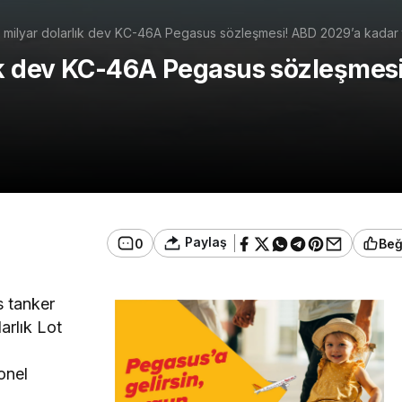
 milyar dolarlık dev KC-46A Pegasus sözleşmesi! ABD 2029’a kadar 
ık dev KC-46A Pegasus sözleşmesi
Paylaş
0
Be
 tanker
arlık Lot
i
onel