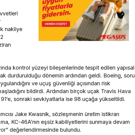
vetleri
r
ik nakliye
12
ziran
da kontrol yüzeyi bileşenlerinde tespit edilen yapısal
larak durdurulduğu dönemin ardından geldi. Boeing, sor
n uygulandığını ve uçuş güvenliği açısından risk
başladığını bildirdi. Ardından birçok uçak Travis Hava
1’e, sonraki sevkiyatlarla ise 98 uçağa yükseltildi.
cısı Jake Kwasnik, sözleşmenin üretim istikrarı
aşma, KC-46A’nın eşsiz kabiliyetlerini sunmaya devam
iyor” değerlendirmesinde bulundu.