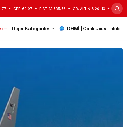
,77
GBP
63,97
BIST
13.535,56
GR. ALTIN
6.201,10
i
Diğer Kategoriler
DHMİ | Canlı Uçuş Takibi