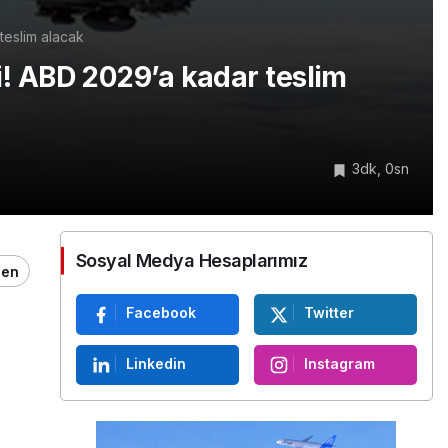
teslim alacak
! ABD 2029’a kadar teslim
3dk, 0sn
Sosyal Medya Hesaplarımız
ğen
Facebook
Twitter
Linkedin
Instagram