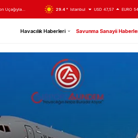
yon Uçağıyla
29.4 °
Istanbul
USD
47,57
EURO
54
Havacılık Haberleri
Savunma Sanayii Haberler