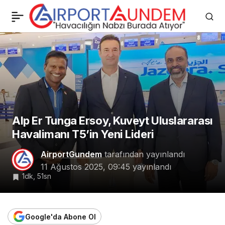
Alp Er Tunga Ersoy,
0
Kuveyt Uluslararası
Havalimanı T5’in Yeni
Lideri
Alp Er Tunga Ersoy, Kuveyt Uluslararası
Havalimanı T5’in Yeni Lideri
AirportGundem
tarafından yayınlandı
11 Ağustos 2025, 09:45
yayınlandı
1dk, 51sn
Google'da Abone Ol