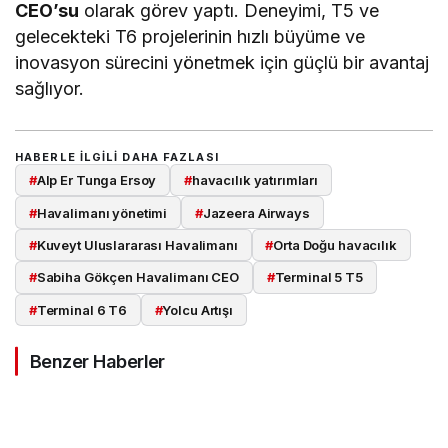
CEO’su
olarak görev yaptı. Deneyimi, T5 ve
gelecekteki T6 projelerinin hızlı büyüme ve
inovasyon sürecini yönetmek için güçlü bir avantaj
sağlıyor.
HABERLE ILGILI DAHA FAZLASI
#
Alp Er Tunga Ersoy
#
havacılık yatırımları
#
Havalimanı yönetimi
#
Jazeera Airways
#
Kuveyt Uluslararası Havalimanı
#
Orta Doğu havacılık
#
Sabiha Gökçen Havalimanı CEO
#
Terminal 5 T5
#
Terminal 6 T6
#
Yolcu Artışı
Benzer Haberler