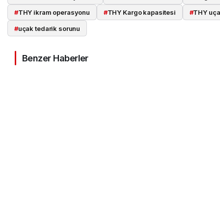
#
THY ikram operasyonu
#
THY Kargo kapasitesi
#
THY uça
#
uçak tedarik sorunu
Benzer Haberler