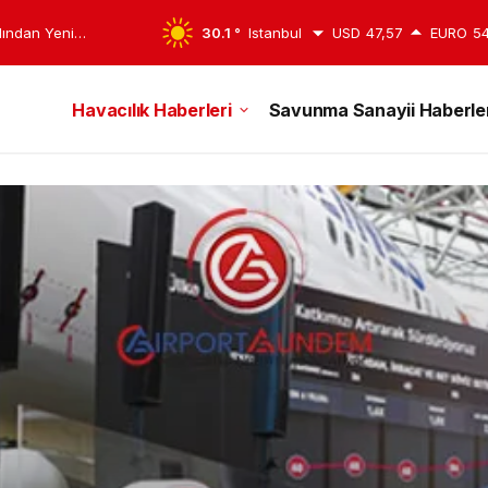
rdından Yeni
30.1 °
Istanbul
USD
47,57
EURO
54
Havacılık Haberleri
Savunma Sanayii Haberler