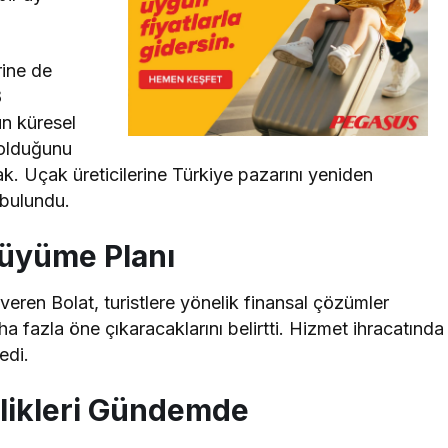
rine de
8
ün küresel
 olduğunu
k. Uçak üreticilerine Türkiye pazarını yeniden
 bulundu.
Büyüme Planı
 veren Bolat, turistlere yönelik finansal çözümler
 fazla öne çıkaracaklarını belirtti. Hizmet ihracatında
edi.
irlikleri Gündemde