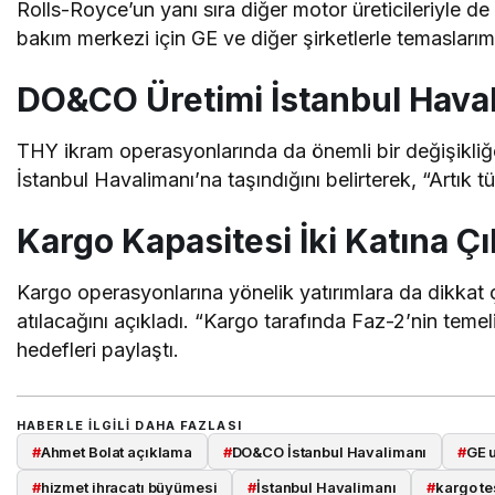
Rolls-Royce’un yanı sıra diğer motor üreticileriyle 
bakım merkezi için GE ve diğer şirketlerle temaslarım
DO&CO Üretimi İstanbul Haval
THY ikram operasyonlarında da önemli bir değişikliğ
İstanbul Havalimanı’na taşındığını belirterek, “Artık
Kargo Kapasitesi İki Katına Çı
Kargo operasyonlarına yönelik yatırımlara da dikkat çe
atılacağını açıkladı. “Kargo tarafında Faz-2’nin temel
hedefleri paylaştı.
HABERLE ILGILI DAHA FAZLASI
#
Ahmet Bolat açıklama
#
DO&CO İstanbul Havalimanı
#
GE 
#
hizmet ihracatı büyümesi
#
İstanbul Havalimanı
#
kargo te