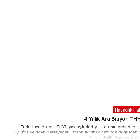
Havacılık Ha
4 Yıllık Ara Bitiyor: T
Türk Hava Yolları (THY), yaklaşık dört yıllık aranın ardından İ
Eylül’de yeniden başlayacak. İstanbul-Minsk hattında doğrudan h
Kurulu (DEİK) Türkiye-Belar