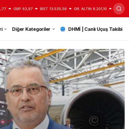
,77
GBP
63,97
BIST
13.535,56
GR. ALTIN
6.201,10
i
Diğer Kategoriler
DHMİ | Canlı Uçuş Takibi