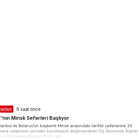
berleri
6 saat önce
HY’nin Minsk Seferleri Başlıyor
stanbul ile Belarus’un başkenti Minsk arasındaki tarifeli seferlerine 20
ava ulaşımının yeniden kurulmasını değerlendiren Dış Ekonomik İlişkiler
us İş Konseyi Başkanı Fatih Işık,...