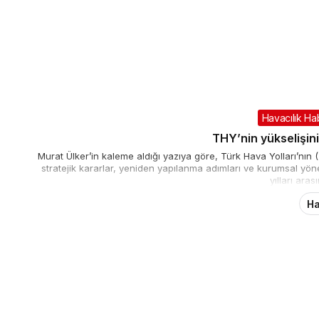
Havacılık Ha
THY’nin yükselişini
Murat Ülker’in kaleme aldığı yazıya göre, Türk Hava Yolları’n
stratejik kararlar, yeniden yapılanma adımları ve kurumsal yöne
yılları aras
Ha