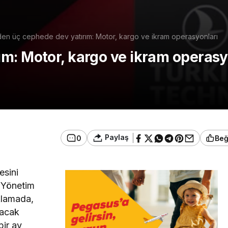
en üç cephede dev yatırım: Motor, kargo ve ikram operasyonları
m: Motor, kargo ve ikram operasy
Paylaş
0
Be
esini
Y Yönetim
klamada,
lacak
bir ay