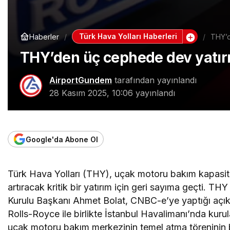
Türk Hava Yolları Haberleri
Haberler
THY’d
THY’den üç cephede dev yatırı
AirportGundem
tarafından yayınlandı
28 Kasım 2025, 10:06
yayınlandı
Google'da Abone Ol
Türk Hava Yolları (THY), uçak motoru bakım kapasit
artıracak kritik bir yatırım için geri sayıma geçti. TH
Kurulu Başkanı Ahmet Bolat, CNBC-e’ye yaptığı açı
Rolls-Royce ile birlikte İstanbul Havalimanı’nda kuru
uçak motoru bakım merkezinin temel atma töreninin 