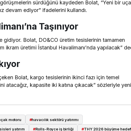
de görüşmelerin sürdüğünü kaydeden Bolat, “Yeni bir uç
ız devam ediyor” ifadelerini kullandı.
imanı’na Taşınıyor
e gidiyor. Bolat, DO&CO üretim tesislerinin tamamen
 tüm ikram üretimi İstanbul Havalimanı’nda yapılacak” de
kıyor
ken Bolat, kargo tesislerinin ikinci fazı için temel
ini atacağız, kapasite iki katına çıkacak” sözleriyle yen
uçak motoru
#
havacılık sektörü yatırımı
sisleri yatırım
#
Rolls-Royce iş birliği
#
THY 2026 büyüme hedef