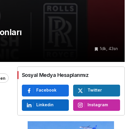
onları
1dk, 43sn
Sosyal Medya Hesaplarımız
ğen
Facebook
Twitter
Linkedin
Instagram