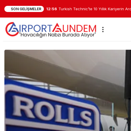
12:56
Turkish Technic’te 10 Yıllık Kariyerin A
SON GELIŞMELER
Atama