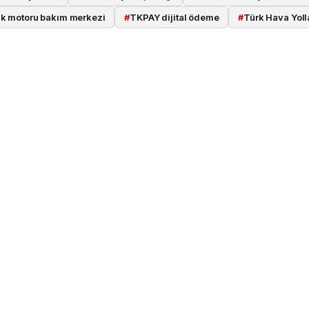
k motoru bakım merkezi
#
TKPAY dijital ödeme
#
Türk Hava Yoll