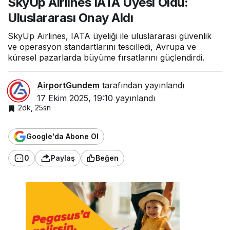
SkyUp Airlines IATA Üyesi Oldu:
Uluslararası
Uluslararası Onay Aldı
Onay Aldı
SkyUp Airlines, IATA üyeliği ile uluslararası güvenlik
ve operasyon standartlarını tescilledi, Avrupa ve
küresel pazarlarda büyüme fırsatlarını güçlendirdi.
AirportGundem
tarafından yayınlandı
17 Ekim 2025, 19:10
yayınlandı
2dk, 25sn
Google'da Abone Ol
0
Paylaş
Beğen