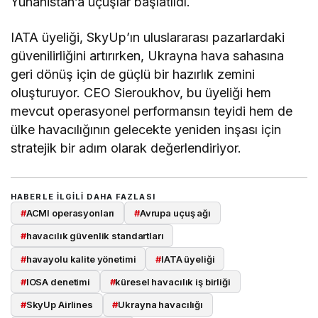
Yunanistan’a uçuşlar başlatıldı.
IATA üyeliği, SkyUp’ın uluslararası pazarlardaki
güvenilirliğini artırırken, Ukrayna hava sahasına
geri dönüş için de güçlü bir hazırlık zemini
oluşturuyor. CEO Sieroukhov, bu üyeliği hem
mevcut operasyonel performansın teyidi hem de
ülke havacılığının gelecekte yeniden inşası için
stratejik bir adım olarak değerlendiriyor.
HABERLE ILGILI DAHA FAZLASI
#
ACMI operasyonları
#
Avrupa uçuş ağı
#
havacılık güvenlik standartları
#
havayolu kalite yönetimi
#
IATA üyeliği
#
IOSA denetimi
#
küresel havacılık iş birliği
#
SkyUp Airlines
#
Ukrayna havacılığı