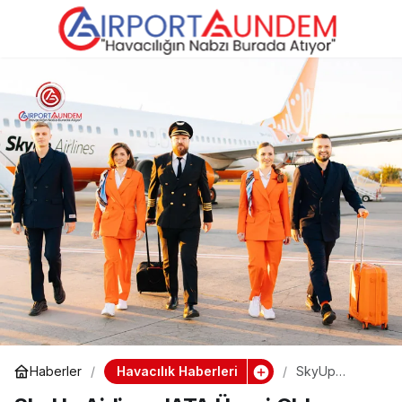
SkyUp Airlines IATA
0
Üyesi Oldu: Uluslararası
Onay Aldı
Havacılık Haberleri
Haberler
SkyUp
Airlines IATA
Üyesi Oldu: