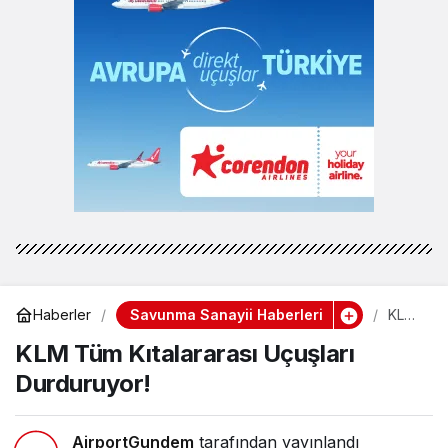
Savunma Sanayii Haberleri
Haberler
KLM
Tüm
KLM Tüm Kıtalararası Uçuşları
Kıtala