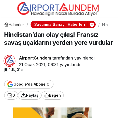
KLM Tüm Kıtalararası
0
Paylaş
Uçuşları Durduruyor!
Savunma Sanayii Haberleri
Haberler
Hindi
stan’
Hindistan’dan olay çıkış! Fransız
dan
olay
savaş uçaklarını yerden yere vurdular
çıkış!
Fran
sız
sava
AirportGundem
tarafından yayınlandı
ş
21 Ocak 2021, 09:31
yayınlandı
uçakl
arını
1dk, 31sn
yerd
en
yere
Google'da Abone Ol
vurd
ular
0
Paylaş
Beğen