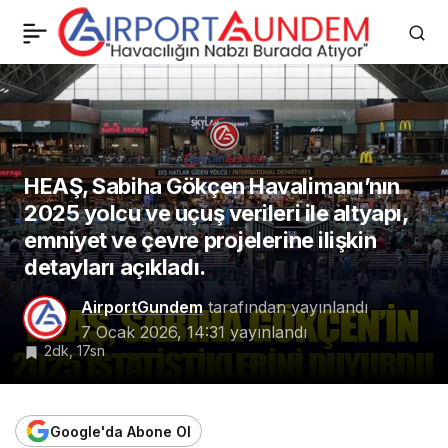
AerCap 2025
0
Paylaş
Performansı: Kiralama,
Satın Alma ve
HEAŞ, Sabiha Gökçen Havalimanı’nın
Finansman Rakamları
2025 yolcu ve uçuş verileri ile altyapı,
emniyet ve çevre projelerine ilişkin
Açıklandı
detayları açıkladı.
AirportGundem
tarafından yayınlandı
7 Ocak 2026, 14:31
yayınlandı
2dk, 17sn
Google'da Abone Ol