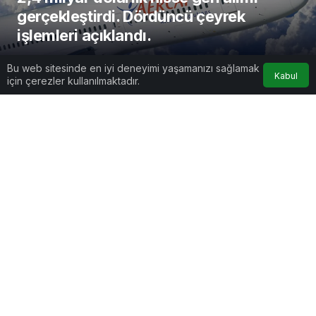
gerçekleştirdi. Dördüncü çeyrek
işlemleri açıklandı.
AirportGundem
tarafından yayınlandı
Bu web sitesinde en iyi deneyimi yaşamanızı sağlamak
Kabul
7 Ocak 2026, 10:28
yayınlandı
için çerezler kullanılmaktadır.
2dk, 0sn
Google'da Abone Ol
0
Paylaş
Beğen