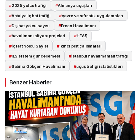
#
2025 yolcu trafiği
#
Almanya uçuşları
#
Antalya iç hat trafiği
#
çevre ve sıfır atık uygulamaları
#
Dış hat yolcu sayısı
#
Ercan Havalimanı
#
havalimanı altyapı projeleri
#
HEAŞ
#
İç Hat Yolcu Sayısı
#
ikinci pist çalışmaları
#
ILS sistem güncellemesi
#
İstanbul havalimanları trafiği
#
Sabiha Gökçen Havalimanı
#
uçuş trafiği istatistikleri
Benzer Haberler