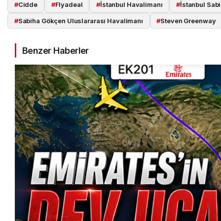
#
Cidde
#
Flyadeal
#
İstanbul Havalimanı
#
İstanbul Sab
#
Sabiha Gökçen Uluslararası Havalimanı
#
Steven Greenway
Benzer Haberler