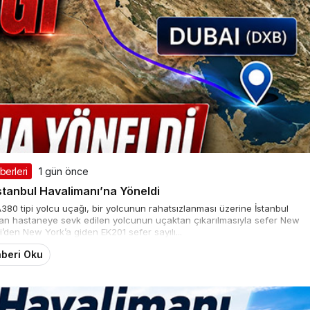
berleri
1 gün önce
stanbul Havalimanı’na Yöneldi
380 tipi yolcu uçağı, bir yolcunun rahatsızlanması üzerine İstanbul
ndan hastaneye sevk edilen yolcunun uçaktan çıkarılmasıyla sefer New
i’den New York’a giden EK201 sefer sayılı...
beri Oku