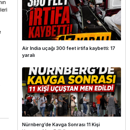
nın
leri
e
Air India uçağı 300 feet irtifa kaybetti: 17
yaralı
.
Nürnberg’de Kavga Sonrası 11 Kişi