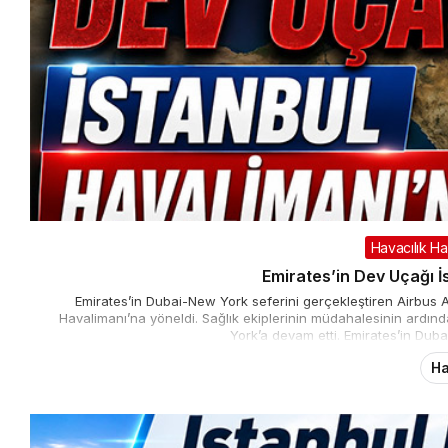
Havacılık Ha
Emirates’in Dev Uçağı İ
Emirates’in Dubai-New York seferini gerçekleştiren Airbus A
Havalimanı’na yöneldi. Sağlık ekiplerinin müdahalesinin ardı
York’a devam etti. Emirates’in Duba
Ha