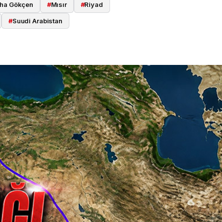
iha Gökçen
#
Mısır
#
Riyad
#
Suudi Arabistan