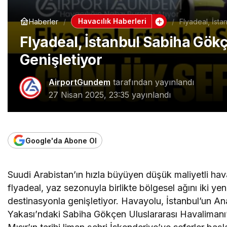
Havacılık Haberleri
Haberler
Flyadeal, İst
Flyadeal, İstanbul Sabiha Gök
Genişletiyor
AirportGundem
tarafından yayınlandı
27 Nisan 2025, 23:35
yayınlandı
Google'da Abone Ol
Suudi Arabistan’ın hızla büyüyen düşük maliyetli ha
flyadeal, yaz sezonuyla birlikte bölgesel ağını iki yen
destinasyonla genişletiyor. Havayolu, İstanbul’un A
Yakası’ndaki Sabiha Gökçen Uluslararası Havalimanı