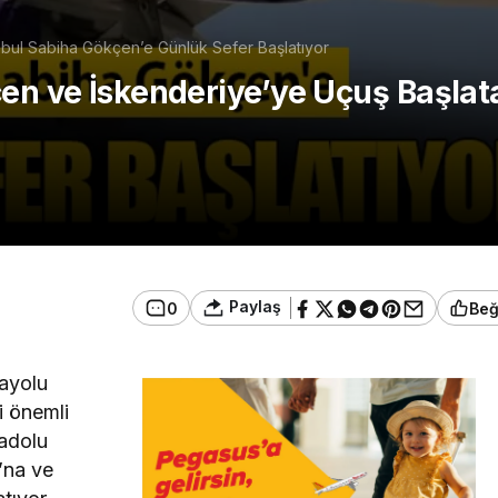
anbul Sabiha Gökçen’e Günlük Sefer Başlatıyor
çen ve İskenderiye’ye Uçuş Başlat
Paylaş
0
Be
vayolu
i önemli
nadolu
’na ve