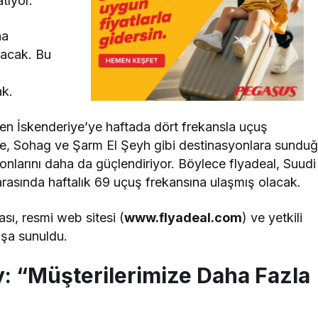
atıyor.
ha
yacak. Bu
ak.
den İskenderiye’ye haftada dört frekansla uçuş
hire, Sohag ve Şarm El Şeyh gibi destinasyonlara sundu
onlarını daha da güçlendiriyor. Böylece flyadeal, Suudi
 arasında haftalık 69 uçuş frekansına ulaşmış olacak.
ası, resmi web sitesi (
www.flyadeal.com
) ve yetkili
tışa sunuldu.
: “Müşterilerimize Daha Fazla