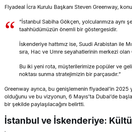
Flyadeal İcra Kurulu Başkanı Steven Greenway, konuyla
“İstanbul Sabiha Gökçen, yolcularımıza aynı ş
taahhüdümüzün önemli bir göstergesidir.
İskenderiye hattımız ise, Suudi Arabistan ile Mıs
sıra, Hac ve Umre seyahatlerinin merkezi olan
Bu iki yeni rota, müşterilerimize popüler ve g
noktası sunma stratejimizin bir parçasıdır.”
Greenway ayrıca, bu genişlemenin flyadeal’in 2025 yıl
olduğunu ve bu vizyonun, 6 Mayıs’ta Dubai’de başla
bir şekilde paylaşılacağını belirtti.
İstanbul ve İskenderiye: Kültü