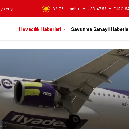
3 yolcuyu
32.7 °
Istanbul
USD
47,57
EURO
54
Havacılık Haberleri
Savunma Sanayii Haberler