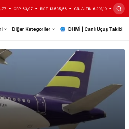
,77
GBP
63,97
BIST
13.535,56
GR. ALTIN
6.201,10
i
Diğer Kategoriler
DHMİ | Canlı Uçuş Takibi