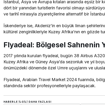
İstanbul, Asya ve Avrupa kıtaları arasında eşsiz bir k
dört bir yanından turistlerin favorisi olmayı sürdürüyo
ve tarihî mirasıyla ziyaretçilerine alternatif bir İstan
İskenderiye ise, Akdeniz’in en büyük liman şehirlerind
kültürel zenginlikleriyle Kuzey Afrika’nın en gözde tur
Flyadeal: Bölgesel Sahnenin
2017 yılında kurulan flyadeal, bugün 38 Airbus A320
Kuzey Afrika ve Güney Asya’da sezonluk ve yıl boyu
önümüzdeki dönemde özel Umre uçuşlarını ve uluslar
Flyadeal, Arabian Travel Market 2024 fuarında, bölges
standında sektör profesyonelleriyle paylaşacak.
HABERLE ILGILI DAHA FAZLASI