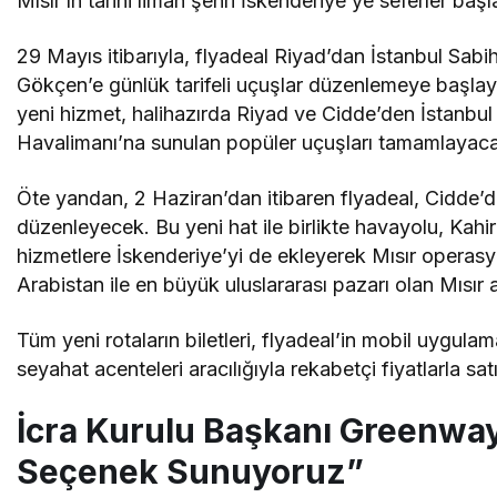
Mısır’ın tarihi liman şehri İskenderiye’ye seferler başl
29 Mayıs itibarıyla, flyadeal Riyad’dan İstanbul Sabi
Gökçen’e günlük tarifeli uçuşlar düzenlemeye başla
yeni hizmet, halihazırda Riyad ve Cidde’den İstanbul
Havalimanı’na sunulan popüler uçuşları tamamlayac
Öte yandan, 2 Haziran’dan itibaren flyadeal, Cidde’
düzenleyecek. Bu yeni hat ile birlikte havayolu, Ka
hizmetlere İskenderiye’yi de ekleyerek Mısır operasy
Arabistan ile en büyük uluslararası pazarı olan Mısır
Tüm yeni rotaların biletleri, flyadeal’in mobil uygulam
seyahat acenteleri aracılığıyla rekabetçi fiyatlarla sa
İcra Kurulu Başkanı Greenway
Seçenek Sunuyoruz”