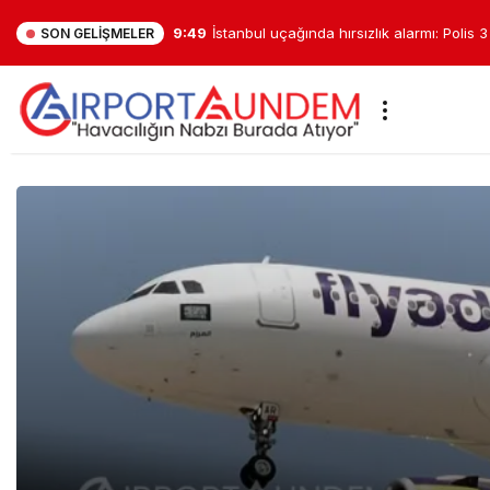
9:49
İstanbul uçağında hırsızlık alarmı: Polis 
SON GELIŞMELER
uçaktan indirdi