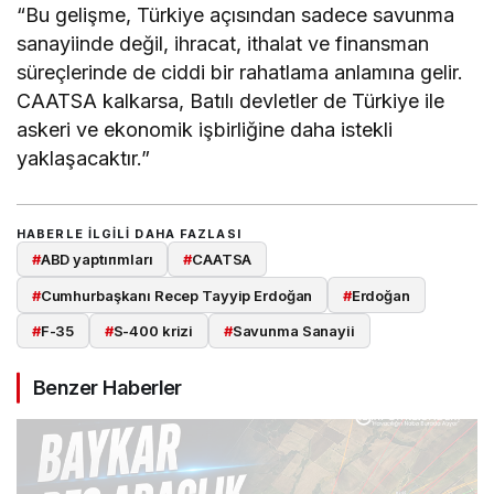
“Bu gelişme, Türkiye açısından sadece savunma
sanayiinde değil, ihracat, ithalat ve finansman
süreçlerinde de ciddi bir rahatlama anlamına gelir.
CAATSA kalkarsa, Batılı devletler de Türkiye ile
askeri ve ekonomik işbirliğine daha istekli
yaklaşacaktır.”
HABERLE ILGILI DAHA FAZLASI
#
ABD yaptırımları
#
CAATSA
#
Cumhurbaşkanı Recep Tayyip Erdoğan
#
Erdoğan
#
F-35
#
S-400 krizi
#
Savunma Sanayii
Benzer Haberler