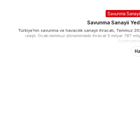
Savunma Sanayii
Savunma Sanayii Yedi 
Türkiye’nin savunma ve havacılık sanayii ihracatı, Temmuz 202
ulaştı. Ocak-temmuz dönemindeki ihracat 5 milyar 787 milyon
Cumhurbaşk
Ha