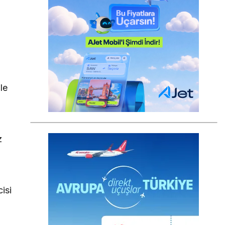
le
z
isi