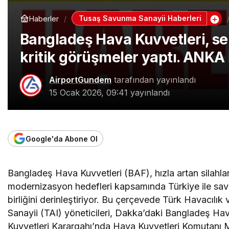
Tusaş Savunma Sanayii Haberleri
Haberler
Bangladeş Hava Kuvvetleri, sek
kritik görüşmeler yaptı. ANKA İ
AirportGundem
tarafından yayınlandı
15 Ocak 2026, 09:41
yayınlandı
Google'da Abone Ol
Bangladeş Hava Kuvvetleri (BAF), hızla artan silahl
modernizasyon hedefleri kapsamında Türkiye ile sa
birliğini derinleştiriyor. Bu çerçevede Türk Havacılık
Sanayii (TAI) yöneticileri, Dakka’daki Bangladeş Ha
Kuvvetleri Karargahı’nda Hava Kuvvetleri Komutanı 