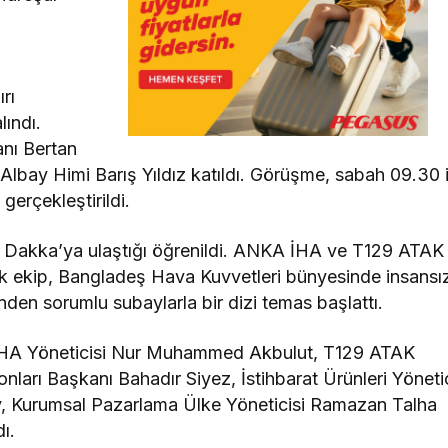
rı
lındı.
anı Bertan
 Albay Himi Barış Yıldız katıldı. Görüşme, sabah 09.30 i
gerçekleştirildi.
ta Dakka’ya ulaştığı öğrenildi. ANKA İHA ve T129 ATAK
ilik ekip, Bangladeş Hava Kuvvetleri bünyesinde insansı
rinden sorumlu subaylarla bir dizi temas başlattı.
 İHA Yöneticisi Nur Muhammed Akbulut, T129 ATAK
arı Başkanı Bahadır Siyez, İstihbarat Ürünleri Yönetic
ey, Kurumsal Pazarlama Ülke Yöneticisi Ramazan Talha
ı.