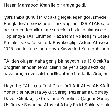
Hasan Mahmood Khan ile bir araya geldi.
Çarşamba günü (14 Ocak) gerçekleşen görüşmede,
Bangladeş’in sekiz adet Türk yapımı T129 ATAK saldı
helikopteri tedarik etme sürecinin hızlandırılması ele a
Toplantıya TAI Kurumsal Pazarlama ve İletişim Başk
Kurt ile Dakka’daki Türk Büyükelçiliği Askeri Ataşesi
10.15 saatleri arasında Hava Kuvvetleri Karargahı’nda 
TAI’den oluşan daha geniş bir heyetin ise 13 Ocak’
programlarından temsilcilerin de yer aldığı sekiz kiş
hava araçları ve saldırı helikopterleri tedarik süreçle
Heyette; TAI Uçuş Test Direktörü Arif Ateş, ANKA
Yöneticisi Mustafa Aykut Saraç, Pazarlama Operasyonl
Davut Çikrikçi, İş Geliştirme Yöneticisi Çağnur Gün
Üstüm ve Savunma Ataşesi Albay Erdal Şahin yer ald