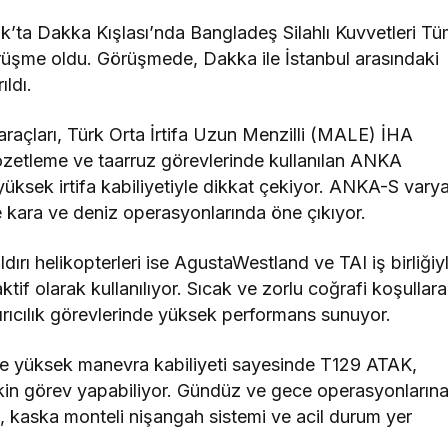
ak’ta Dakka Kışlası’nda Bangladeş Silahlı Kuvvetleri T
üşme oldu. Görüşmede, Dakka ile İstanbul arasındaki
ıldı.
 araçları, Türk Orta İrtifa Uzun Menzilli (MALE) İHA
, gözetleme ve taarruz görevlerinde kullanılan ANKA
yüksek irtifa kabiliyetiyle dikkat çekiyor. ANKA-S varya
e kara ve deniz operasyonlarında öne çıkıyor.
ırı helikopterleri ise AgustaWestland ve TAI iş birliğiy
ktif olarak kullanılıyor. Sıcak ve zorlu coğrafi koşullara
ırıcılık görevlerinde yüksek performans sunuyor.
uma ve yüksek manevra kabiliyeti sayesinde T129 ATAK,
kin görev yapabiliyor. Gündüz ve gece operasyonların
i, kaska monteli nişangah sistemi ve acil durum yer