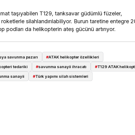
mat taşıyabilen T129, tanksavar güdümlü füzeler,
etlerle silahlandırılabiliyor. Burun taretine entegre 2
p podları da helikopterin ateş gücünü artırıyor.
sya savunma pazarı
#
ATAK helikopter özellikleri
kopteri tedariki
#
savunma sanayii ihracatı
#
T129 ATAK helikopt
unma sanayii
#
Türk yapımı silah sistemleri