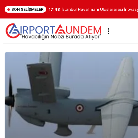
17:48
İstanbul Havalimanı Uluslararası İnova
SON GELIŞMELER
Finale Kaldı