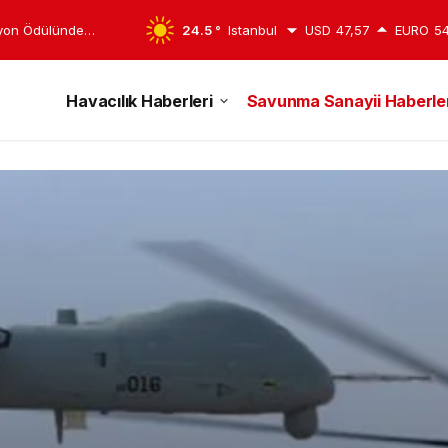
syon Ödülünde
24.5 °
Istanbul
USD
47,57
EURO
54
Havacılık Haberleri
Savunma Sanayii Haberler