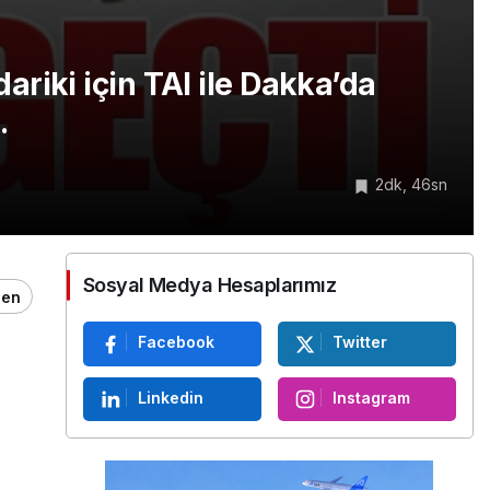
riki için TAI ile Dakka’da
.
2dk, 46sn
Sosyal Medya Hesaplarımız
ğen
Facebook
Twitter
Linkedin
Instagram