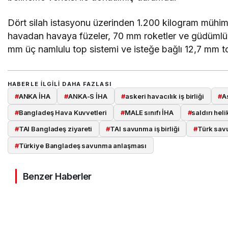
Dört silah istasyonu üzerinden 1.200 kilogram mühim
havadan havaya füzeler, 70 mm roketler ve güdümlü rok
mm üç namlulu top sistemi ve isteğe bağlı 12,7 mm to
HABERLE ILGILI DAHA FAZLASI
#
ANKA İHA
#
ANKA-S İHA
#
askeri havacılık iş birliği
#
A
#
Bangladeş Hava Kuvvetleri
#
MALE sınıfı İHA
#
saldırı heli
#
TAI Bangladeş ziyareti
#
TAI savunma iş birliği
#
Türk sav
#
Türkiye Bangladeş savunma anlaşması
Benzer Haberler