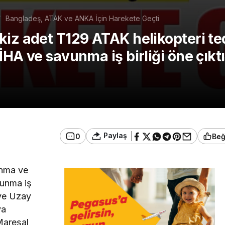
Bangladeş, ATAK ve ANKA İçin Harekete Geçti
iz adet T129 ATAK helikopteri teda
HA ve savunma iş birliği öne çıktı
Paylaş
0
Be
anma ve
vunma iş
 ve Uzay
va
Mareşal