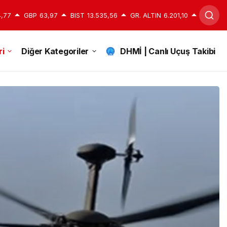
,77
GBP
63,97
BIST
13.535,56
GR. ALTIN
6.201,10
i
Diğer Kategoriler
DHMİ | Canlı Uçuş Takibi