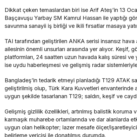
Dikkat çeken temaslardan biri ise Arif Ateş’in 13 Oc
Başçavuşu Yarbay SM Kamrul Hassan ile yaptığı gör
savunma sanayii iş birliği ve ikili fırsatlar masaya yatır
TAI tarafından geliştirilen ANKA serisi insansız hava
ailesinin önemli unsurları arasında yer alıyor. Keşif
platformları, 24 saatten uzun havada kalış süresi ve 
ise uydu haberleşmesi ve gelişmiş radar sistemleriyl
Bangladeş’in tedarik etmeyi planladığı T129 ATAK sald
geliştirilmiş olup, Türk Kara Kuvvetleri envanterinde a
uygun şekilde tasarlanan T129; saldırı, keşif ve cayd
Gelişmiş gizlilik özellikleri, artırılmış balistik kor
karmaşık muharebe ortamlarında ve dar alanlarda et
uygun olan helikopter; lazer mesafe ölçer/işaretleyic
belirleme vericisi ile donatılmış durumda.