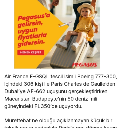
Air France F-GSQL tescil isimli Boeing 777-300,
içindeki 306 kişi ile Paris Charles de Gaulle’den
Dubai’ye AF-662 uçuşunu gerçekleştirirken
Macaristan Budapeşte’nin 60 deniz mili
güneyindeki FL350’de uçuyordu.
Mürettebat ne olduğu açıklanmayan küçük bir
teknik sorun nedeniyle Paris’e geri dönme kararı