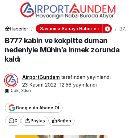
B777 kabin ve kokpitte
0
duman nedeniyle
Savunma Sanayii Haberleri
Haberler
B77
7
B777 kabin ve kokpitte duman
kabi
Mühin’a inmek zorunda
n ve
nedeniyle Mühin’a inmek zorunda
kokp
itte
kaldı
kaldı
dum
an
nede
niyle
AirportGundem
tarafından yayınlandı
Mühi
23 Kasım 2022, 12:56
yayınlandı
n’a
0dk, 33sn
inme
k
zoru
nda
Google'da Abone Ol
kaldı
0
Paylaş
Beğen