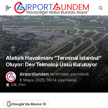
İstanbul Havalimanı,
0
Paylaş
Rolls-Royce Motorlarına
Ev Sahipliği Yapacak
Atatürk Havalimanı “Terminal İstanbul”
Oluyor: Dev Teknoloji Üssü Kuruluyor
AirportGundem
tarafından yayınlandı
8 Mayıs 2025, 09:14
yayınlandı
0dk, 51sn
Google'da Abone Ol