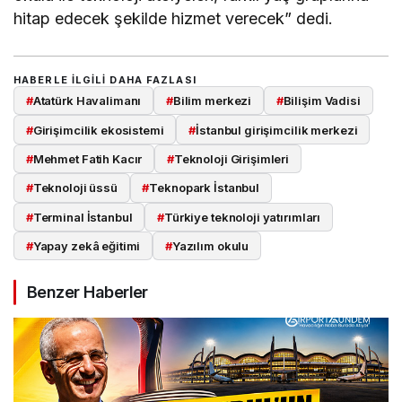
hitap edecek şekilde hizmet verecek” dedi.
HABERLE ILGILI DAHA FAZLASI
#
Atatürk Havalimanı
#
Bilim merkezi
#
Bilişim Vadisi
#
Girişimcilik ekosistemi
#
İstanbul girişimcilik merkezi
#
Mehmet Fatih Kacır
#
Teknoloji Girişimleri
#
Teknoloji üssü
#
Teknopark İstanbul
#
Terminal İstanbul
#
Türkiye teknoloji yatırımları
#
Yapay zekâ eğitimi
#
Yazılım okulu
Benzer Haberler