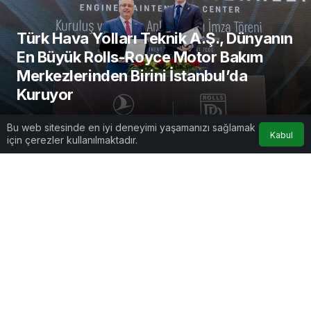
Türk Hava Yolları Teknik A.Ş., Dünyanın
En Büyük Rolls-Royce Motor Bakım
Merkezlerinden Birini İstanbul’da
Kuruyor
AirportGundem
tarafından yayınlandı
Bu web sitesinde en iyi deneyimi yaşamanızı sağlamak
Kabul
7 Mayıs 2025, 21:46
yayınlandı
için çerezler kullanılmaktadır.
3dk, 11sn
Google'da Abone Ol
0
Paylaş
1