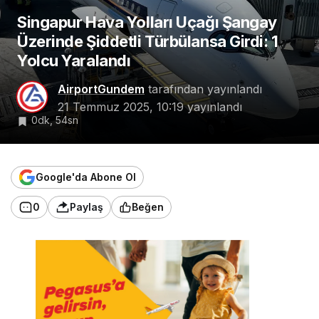
Singapur Hava Yolları Uçağı Şangay
Üzerinde Şiddetli Türbülansa Girdi: 1
Yolcu Yaralandı
AirportGundem
tarafından yayınlandı
21 Temmuz 2025, 10:19
yayınlandı
0dk, 54sn
Google'da Abone Ol
0
Paylaş
Beğen