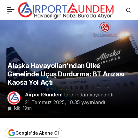
Havada Şiddetli
0
Paylaş
Türbülans: Singapur-
Şangay Uçağında
Yaralanma
Alaska Havayolları'ndan Ülke
Genelinde Uçuş Durdurma: BT Arızası
Kaosa Yol Açtı
AirportGundem
tarafından yayınlandı
21 Temmuz 2025, 10:35
yayınlandı
1dk, 19sn
Google'da Abone Ol