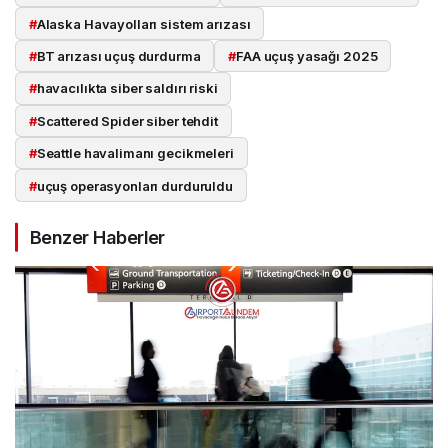
#
Alaska Havayolları sistem arızası
#
BT arızası uçuş durdurma
#
FAA uçuş yasağı 2025
#
havacılıkta siber saldırı riski
#
Scattered Spider siber tehdit
#
Seattle havalimanı gecikmeleri
#
uçuş operasyonları durduruldu
Benzer Haberler