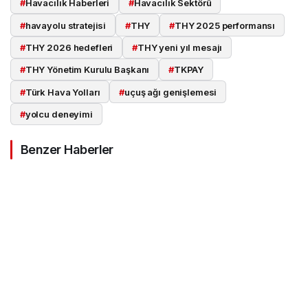
#
Havacılık Haberleri
#
Havacılık Sektörü
#
havayolu stratejisi
#
THY
#
THY 2025 performansı
#
THY 2026 hedefleri
#
THY yeni yıl mesajı
#
THY Yönetim Kurulu Başkanı
#
TKPAY
#
Türk Hava Yolları
#
uçuş ağı genişlemesi
#
yolcu deneyimi
Benzer Haberler