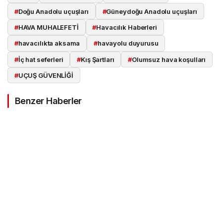
#
Doğu Anadolu uçuşları
#
Güneydoğu Anadolu uçuşları
#
HAVA MUHALEFETİ
#
Havacılık Haberleri
#
havacılıkta aksama
#
havayolu duyurusu
#
İç hat seferleri
#
Kış Şartları
#
Olumsuz hava koşulları
#
UÇUŞ GÜVENLİĞİ
Benzer Haberler