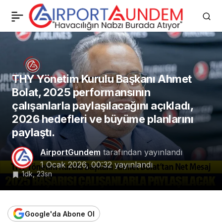
AJet’in Hava Muhalefeti
0
Paylaş
Nedeniyle 64 Seferi İptal
Edildi
THY Yönetim Kurulu Başkanı Ahmet
Bolat, 2025 performansının
çalışanlarla paylaşılacağını açıkladı,
2026 hedefleri ve büyüme planlarını
paylaştı.
AirportGundem
tarafından yayınlandı
1 Ocak 2026, 00:32
yayınlandı
1dk, 23sn
Google'da Abone Ol