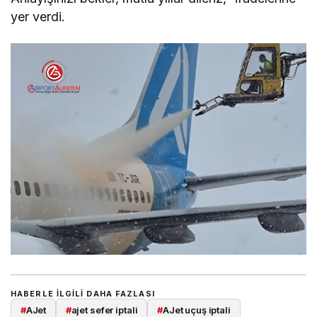
yer verdi.
HABERLE ILGILI DAHA FAZLASI
#
AJet
#
ajet sefer iptali
#
AJet uçuş iptali