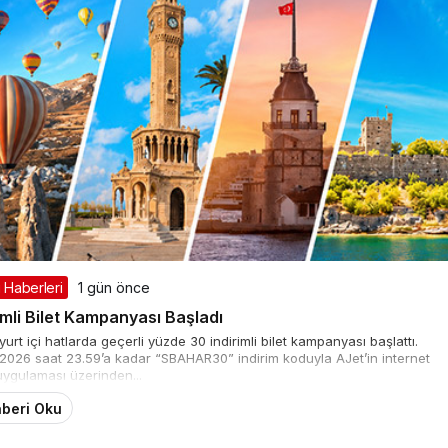
ı Haberleri
1 gün önce
imli Bilet Kampanyası Başladı
t içi hatlarda geçerli yüzde 30 indirimli bilet kampanyası başlattı.
 2026 saat 23.59’a kadar “SBAHAR30” indirim koduyla AJet’in internet
 uygulaması üzerinden...
beri Oku