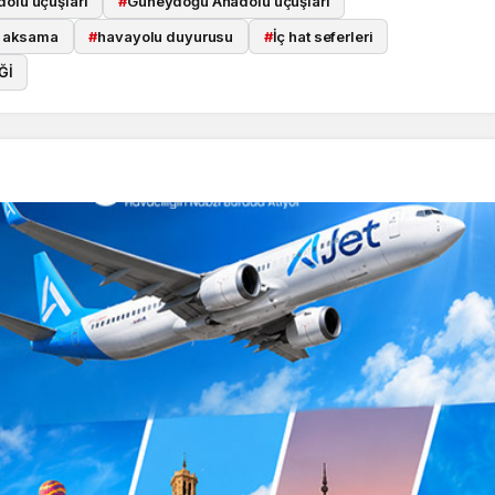
olu uçuşları
#
Güneydoğu Anadolu uçuşları
a aksama
#
havayolu duyurusu
#
İç hat seferleri
Ğİ