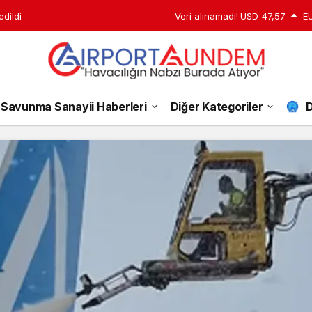
a Hayat Kurtaran Dokunuş
Veri alınamadı!
USD
47,57
E
Savunma Sanayii Haberleri
Diğer Kategoriler
D