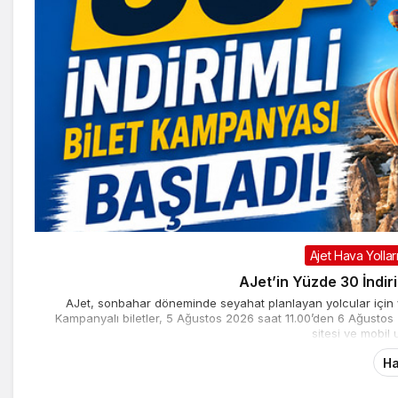
Ajet Hava Yollar
AJet’in Yüzde 30 İndir
AJet, sonbahar döneminde seyahat planlayan yolcular için yur
Kampanyalı biletler, 5 Ağustos 2026 saat 11.00’den 6 Ağustos
sitesi ve mobil
Ha