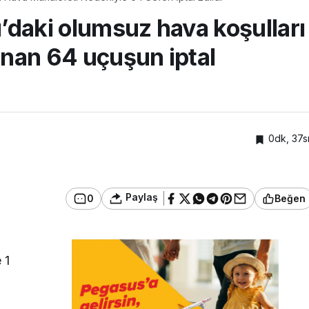
daki olumsuz hava koşulları
anan 64 uçuşun iptal
0dk, 37s
Paylaş
0
Beğen
 1