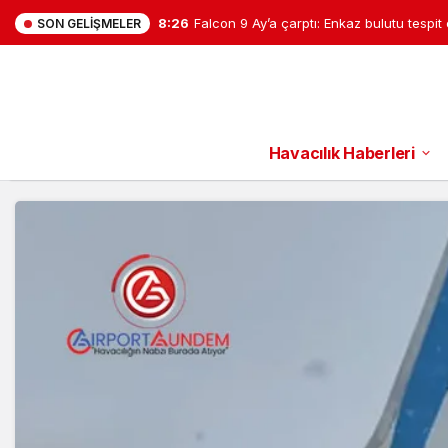
16:42
İstanbul Sabiha Gökçen Havalimanı’nd
SON GELIŞMELER
Havacılık Haberleri