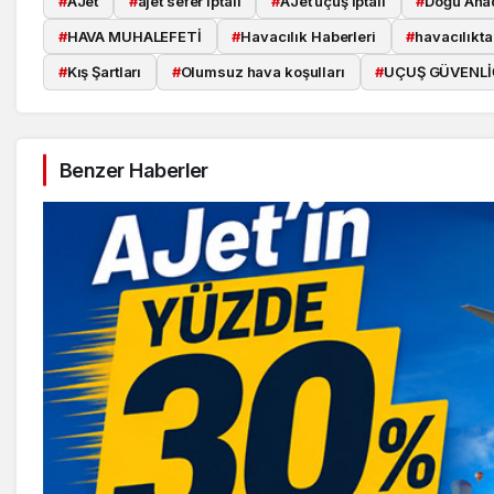
#
AJet
#
ajet sefer iptali
#
AJet uçuş iptali
#
Doğu Anad
#
HAVA MUHALEFETİ
#
Havacılık Haberleri
#
havacılıkt
#
Kış Şartları
#
Olumsuz hava koşulları
#
UÇUŞ GÜVENLİ
Benzer Haberler