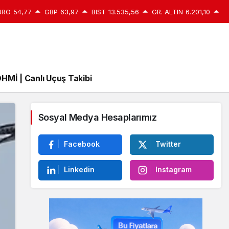
URO
54,77
GBP
63,97
BIST
13.535,56
GR. ALTIN
6.201,10
HMİ | Canlı Uçuş Takibi
Sosyal Medya Hesaplarımız
Facebook
Twitter
Linkedin
Instagram