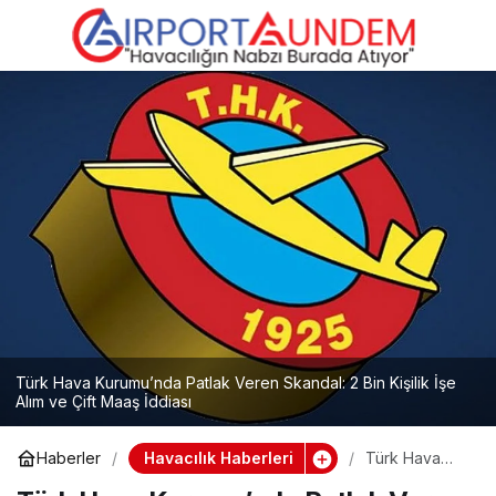
Suriye’nin Hava Trafiği
0
Paylaş
Güçleniyor! Türkiye’den
113 Araç ve Cihaz
Sevkiyatı
Türk Hava Kurumu’nda Patlak Veren Skandal: 2 Bin Kişilik İşe
Alım ve Çift Maaş İddiası
Havacılık Haberleri
Haberler
Türk Hava
Kurumu’nda
Patlak Veren