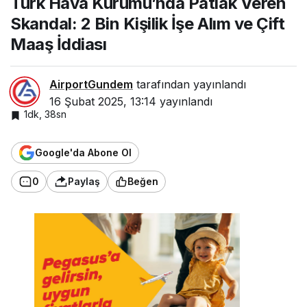
Türk Hava Kurumu’nda Patlak Veren
Skandal: 2 Bin
Skandal: 2 Bin Kişilik İşe Alım ve Çift
Kişilik İşe Alım
ve Çift Maaş
Maaş İddiası
İddiası
AirportGundem
tarafından yayınlandı
16 Şubat 2025, 13:14
yayınlandı
1dk, 38sn
Google'da Abone Ol
0
Paylaş
Beğen