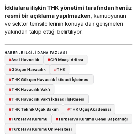
İddialara ilişkin THK yönetimi tarafından henüz
resmi bir açıklama yapılmazken
, kamuoyunun
ve sektör temsilcilerinin konuya dair gelişmeleri
yakından takip ettiği belirtiliyor.
HABERLE ILGILI DAHA FAZLASI
#
Asal Havacılık
#
Çift Maaş İddiası
#
Gökçen Havacılık
#
THK
#
THK Gökçen Havacılık İktisadi İşletmesi
#
THK Havacılık Vakfı
#
THK Havacılık Vakfı İktisadi İşletmesi
#
THK Teknik Uçak Bakım
#
THK Uçuş Akademisi
#
Türk Hava Kurumu
#
Türk Hava Kurumu Genel Başkanlığı
#
Türk Hava Kurumu Üniversitesi