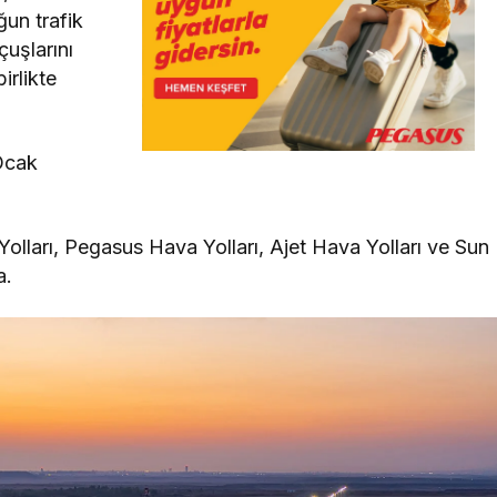
ğun trafik
çuşlarını
irlikte
Ocak
lları, Pegasus Hava Yolları, Ajet Hava Yolları ve Sun
da.