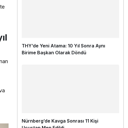
te
ıl
THY’de Yeni Atama: 10 Yıl Sonra Aynı
Birime Başkan Olarak Döndü
anan
e
ava
Nürnberg’de Kavga Sonrası 11 Kişi
Uçuştan Men Edildi