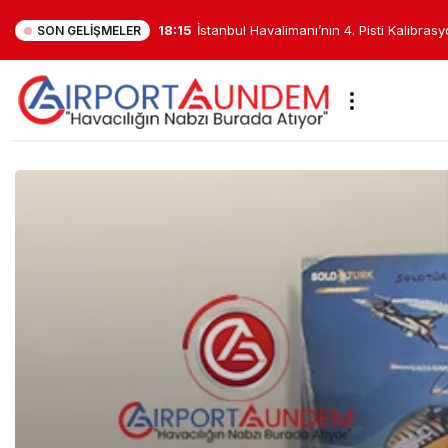
17:48
İstanbul Havalimanı Uluslararası İnova
SON GELIŞMELER
Finale Kaldı