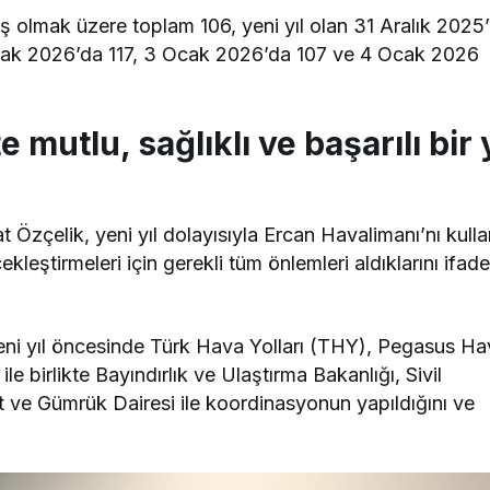
ş olmak üzere toplam 106, yeni yıl olan 31 Aralık 2025’
2 Ocak 2026’da 117, 3 Ocak 2026’da 107 ve 4 Ocak 2026
e mutlu, sağlıklı ve başarılı bir y
Özçelik, yeni yıl dolayısıyla Ercan Havalimanı’nı kull
kleştirmeleri için gerekli tüm önlemleri aldıklarını ifad
n yeni yıl öncesinde Türk Hava Yolları (THY), Pegasus H
le birlikte Bayındırlık ve Ulaştırma Bakanlığı, Sivil
et ve Gümrük Dairesi ile koordinasyonun yapıldığını ve