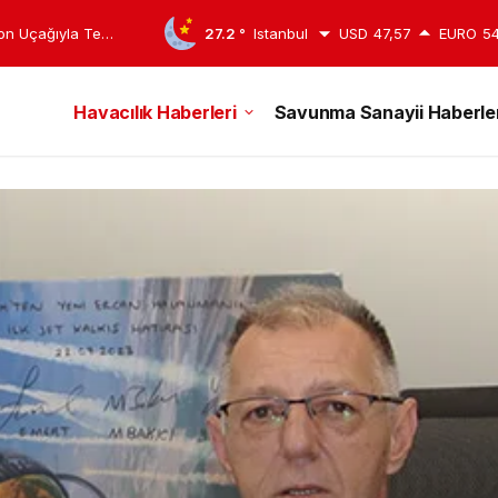
syon Ödülünde
27.2 °
Istanbul
USD
47,57
EURO
54
Havacılık Haberleri
Savunma Sanayii Haberler