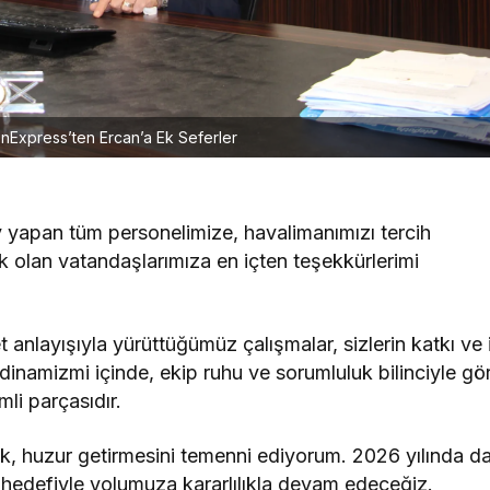
nExpress’ten Ercan’a Ek Seferler
ev yapan tüm personelimize, havalimanımızı tercih
k olan vatandaşlarımıza en içten teşekkürlerimi
t anlayışıyla yürüttüğümüz çalışmalar, sizlerin katkı ve 
 dinamizmi içinde, ekip ruhu ve sorumluluk bilinciyle gö
li parçasıdır.
ğlık, huzur getirmesini temenni ediyorum. 2026 yılında d
m hedefiyle yolumuza kararlılıkla devam edeceğiz.