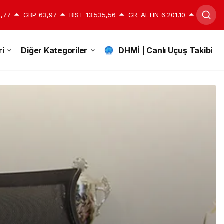
,77
GBP
63,97
BIST
13.535,56
GR. ALTIN
6.201,10
i
Diğer Kategoriler
DHMİ | Canlı Uçuş Takibi