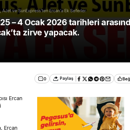
 AJet ve SunExpress’ten Ercan’a Ek Seferler
025 – 4 Ocak 2026 tarihleri arası
cak’ta zirve yapacak.
Paylaş
0
Be
pısı Ercan
i
a, Ercan