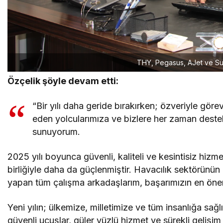
THY, Pegasus, AJet ve Su
Özçelik şöyle devam etti:
“Bir yılı daha geride bırakırken; özveriyle gör
eden yolcularımıza ve bizlere her zaman deste
sunuyorum.
2025 yılı boyunca güvenli, kaliteli ve kesintisiz hizme
birliğiyle daha da güçlenmiştir. Havacılık sektörünün
yapan tüm çalışma arkadaşlarım, başarımızın en önem
Yeni yılın; ülkemize, milletimize ve tüm insanlığa sa
güvenli uçuşlar, güler yüzlü hizmet ve sürekli gelişi