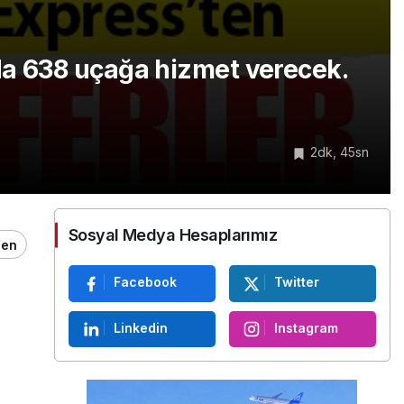
nda 638 uçağa hizmet verecek.
2dk, 45sn
Sosyal Medya Hesaplarımız
ğen
Facebook
Twitter
Linkedin
Instagram