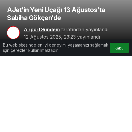
AJet’in Yeni Uçağı 13 Ağustos’ta
Sabiha Gökçen’de
AirportGundem
tarafından yayınlandı
Bu web sitesinde en iyi deneyimi yaşamanızı sağlamak
Kabul
12 Ağustos 2025, 23:23
yayınlandı
için çerezler kullanılmaktadır.
1dk, 56sn
Google'da Abone Ol
0
Paylaş
Beğen