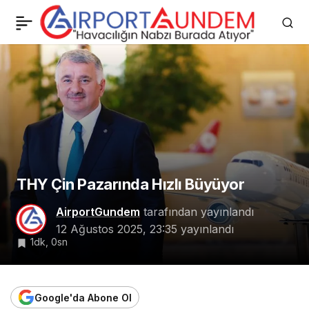
AJet’in Yeni Uçağı 13
0
Paylaş
Ağustos’ta Sabiha
Gökçen’de
THY Çin Pazarında Hızlı Büyüyor
AirportGundem
tarafından yayınlandı
12 Ağustos 2025, 23:35
yayınlandı
1dk, 0sn
Google'da Abone Ol