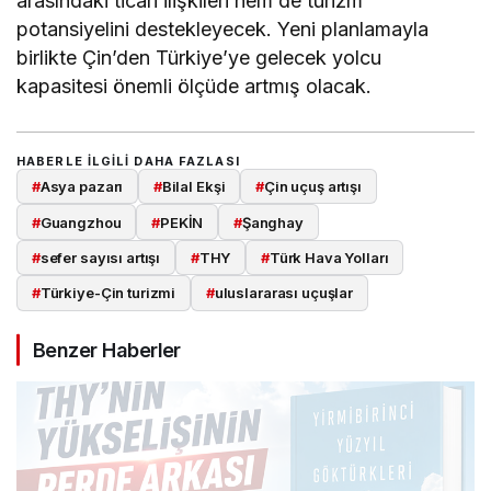
arasındaki ticari ilişkileri hem de turizm
potansiyelini destekleyecek. Yeni planlamayla
birlikte Çin’den Türkiye’ye gelecek yolcu
kapasitesi önemli ölçüde artmış olacak.
HABERLE ILGILI DAHA FAZLASI
#
Asya pazarı
#
Bilal Ekşi
#
Çin uçuş artışı
#
Guangzhou
#
PEKİN
#
Şanghay
#
sefer sayısı artışı
#
THY
#
Türk Hava Yolları
#
Türkiye-Çin turizmi
#
uluslararası uçuşlar
Benzer Haberler