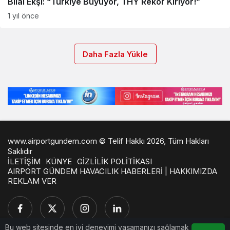
Bilal Ekşi: “Türkiye Büyüyor, THY Rekor Kırıyor!”
1 yıl önce
Daha Fazla Yükle
www.airportgundem.com © Telif Hakkı 2026, Tüm Hakları
Saklıdır
İLETİŞİM
KÜNYE
GİZLİLİK POLİTİKASI
AIRPORT GÜNDEM HAVACILIK HABERLERİ | HAKKIMIZDA
REKLAM VER
Bu web sitesinde en iyi deneyimi yaşamanızı sağlamak