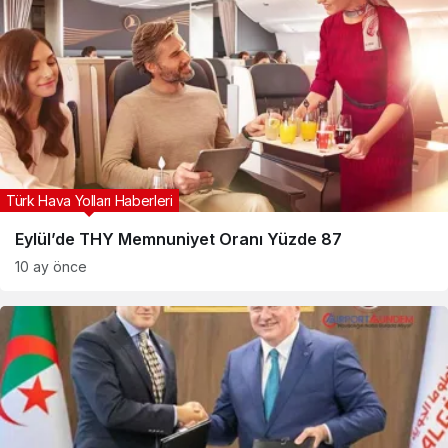
Türk Hava Yolları Haberleri
Eylül’de THY Memnuniyet Oranı Yüzde 87
10 ay önce