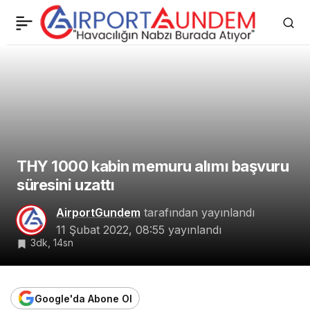
Qatar Airways, Türkiye
2
Paylaş
için Kabin Memuru alımı
yapıyor
THY 1000 kabin memuru alımı başvuru
süresini uzattı
AirportGundem
tarafından yayınlandı
11 Şubat 2022, 08:55
yayınlandı
3dk, 14sn
Google'da Abone Ol