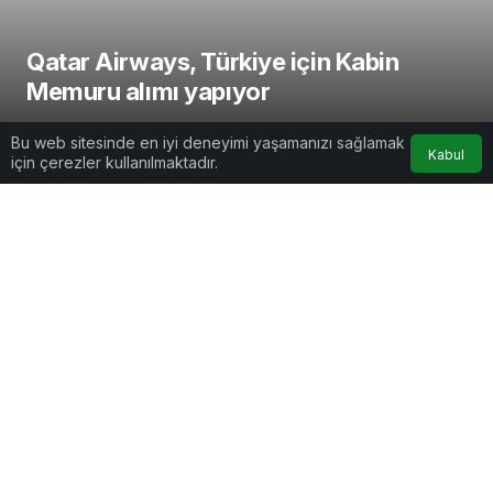
Qatar Airways, Türkiye için Kabin
Memuru alımı yapıyor
AirportGundem
tarafından yayınlandı
Bu web sitesinde en iyi deneyimi yaşamanızı sağlamak
Kabul
7 Şubat 2022, 09:39
yayınlandı
için çerezler kullanılmaktadır.
0dk, 46sn
Google'da Abone Ol
2
Paylaş
Beğen