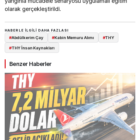
yangınla mücadele senaryosu uygulamalı eğitim
olarak gerçekleştirildi.
HABERLE ILGILI DAHA FAZLASI
#
Abdülkerim Çay
#
Kabin Memuru Alımı
#
THY
#
THY İnsan Kaynakları
Benzer Haberler