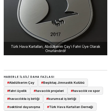
Türk Hava Kartalları, Abdülkerim Çay’ı Fahri Üye Olarak
Onurlandırdı!
HABERLE ILGILI DAHA FAZLASI
#
Abdülkerim Çay
#
Beşiktaş Jimnastik Kulübü
#
fahri üyelik
#
havacılık projeleri
#
havacılık ve spor
#
havacılıkta iş birliği
#
kurumsal iş birliği
#
sektörel dayanışma
#
Türk Hava Kartalları Derneği