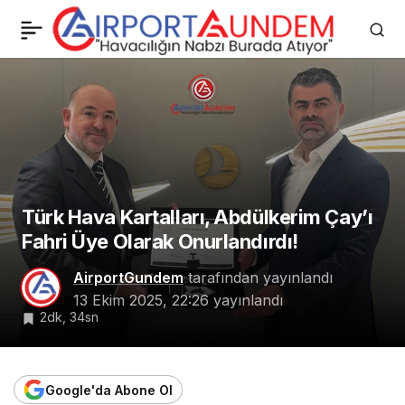
Havacılıktan İlham
0
Paylaş
Veren Liderlik Mesajı:
Duruş, Unvandan
Önemli!
Türk Hava Kartalları, Abdülkerim Çay’ı
Fahri Üye Olarak Onurlandırdı!
AirportGundem
tarafından yayınlandı
13 Ekim 2025, 22:26
yayınlandı
2dk, 34sn
Google'da Abone Ol