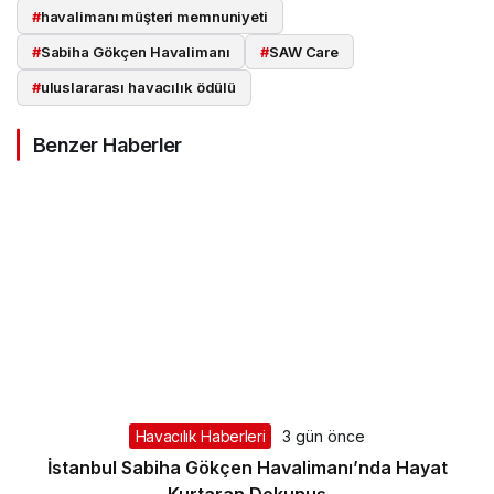
#
havalimanı müşteri memnuniyeti
#
Sabiha Gökçen Havalimanı
#
SAW Care
#
uluslararası havacılık ödülü
Benzer Haberler
Havacılık Haberleri
3 gün önce