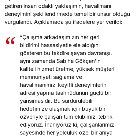
getiren insan odaklı yaklaşımın, havalimanı
deneyimini şekillendirmede temel bir unsur olduğu
vurgulandı. Açıklamada şu ifadelere yer verildi:
“Çalışma arkadaşımızın her geri
bildirimi hassasiyetle ele aldığını
gösteren bu takdire şayan davranışı,
aynı zamanda Sabiha Gökçen’in
kaliteli hizmet üretme, yüksek müşteri
memnuniyeti sağlama ve
havalimanımızı keyifli deneyimlerin
adresi yapma taahhüdünün güçlü bir
yansımasıdır. Bu sürdürülebilir
hedefimize ulaşmak için büyük bir
özveriyle çalışan tüm ekibimizi tebrik
ediyoruz. İnanıyoruz ki, çalışanlarımız
sayesinde her yolculuk özel bir anıya