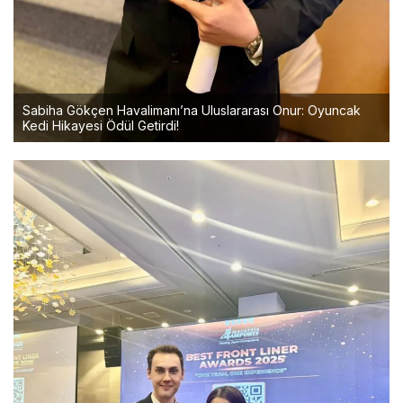
Sabiha Gökçen Havalimanı’na Uluslararası Onur: Oyuncak
Kedi Hikayesi Ödül Getirdi!