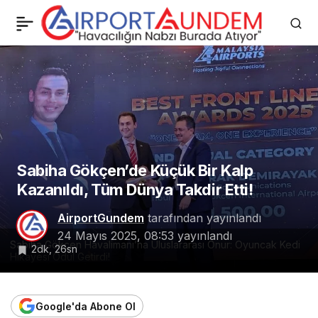
Çin’in Beşinci Nesil
0
Paylaş
Savaş Uçağı J-35A İlk
Seri Üretim Aşamasında
mı?
Sabiha Gökçen’de Küçük Bir Kalp
Kazanıldı, Tüm Dünya Takdir Etti!
AirportGundem
tarafından yayınlandı
24 Mayıs 2025, 08:53
yayınlandı
Sabiha Gökçen Havalimanı’na Uluslararası Onur: Oyuncak Kedi
2dk, 26sn
Hikayesi Ödül Getirdi!
Google'da Abone Ol