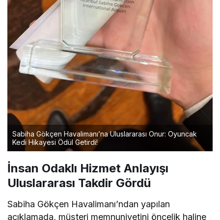
Sabiha Gökçen Havalimanı’na Uluslararası Onur: Oyuncak
Kedi Hikayesi Ödül Getirdi!
İnsan Odaklı Hizmet Anlayışı
Uluslararası Takdir Gördü
Sabiha Gökçen Havalimanı’ndan yapılan
açıklamada, müşteri memnuniyetini öncelik haline