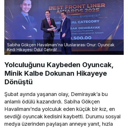
Sabiha Gökçen Havalimanı’na Uluslararası Onur: Oyuncak
Kedi Hikayesi Ödül Getirdi!
Yolculuğunu Kaybeden Oyuncak,
Minik Kalbe Dokunan Hikayeye
Dönüştü
Şubat ayında yaşanan olay, Demirayak’a bu
anlamlı ödülü kazandırdı. Sabiha Gökçen
Havalimanı’nda yolculuk eden küçük bir kız, en
sevdiği oyuncak kedisini kaybetti. Durumu sosyal
medya üzerinden paylaşan anneye yanıt, hızla