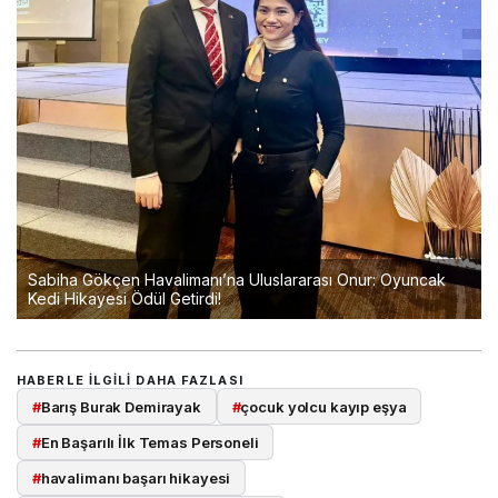
Sabiha Gökçen Havalimanı’na Uluslararası Onur: Oyuncak
Kedi Hikayesi Ödül Getirdi!
HABERLE ILGILI DAHA FAZLASI
#
Barış Burak Demirayak
#
çocuk yolcu kayıp eşya
#
En Başarılı İlk Temas Personeli
#
havalimanı başarı hikayesi