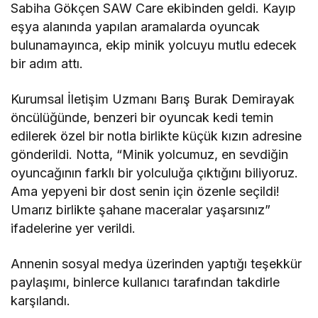
Sabiha Gökçen SAW Care ekibinden geldi. Kayıp
eşya alanında yapılan aramalarda oyuncak
bulunamayınca, ekip minik yolcuyu mutlu edecek
bir adım attı.
Kurumsal İletişim Uzmanı Barış Burak Demirayak
öncülüğünde, benzeri bir oyuncak kedi temin
edilerek özel bir notla birlikte küçük kızın adresine
gönderildi. Notta, “Minik yolcumuz, en sevdiğin
oyuncağının farklı bir yolculuğa çıktığını biliyoruz.
Ama yepyeni bir dost senin için özenle seçildi!
Umarız birlikte şahane maceralar yaşarsınız”
ifadelerine yer verildi.
Annenin sosyal medya üzerinden yaptığı teşekkür
paylaşımı, binlerce kullanıcı tarafından takdirle
karşılandı.