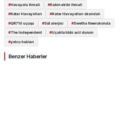
#
Havayolu ihmali
#
Kabin ekibi ihmali
#
Katar Havayolları
#
Katar Havayolları skandalı
#
QR710 uçuşu
#
Süt alerjisi
#
Swetha Neerukonda
#
The Independent
#
Uçakta tıbbi acil durum
#
yolcu hakları
Benzer Haberler