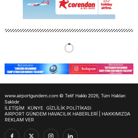
FSB: Ukrayna ve İngiliz İstihbaratı MiG-
31 Kaçırma Girişiminde Bulundu
AirportGundem
tarafından yayınlandı
11 Kasım 2025, 14:40
yayınlandı
2dk, 15sn