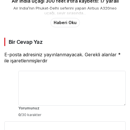
Air India uçağı 300 feet irtifa kaybetti: 17 yaralı
Air India’nın Phuket-Delhi seferini yapan Airbus A320neo
uçağı, seyir sırasında...
Haberi Oku
Bir Cevap Yaz
E-posta adresiniz yayınlanmayacak.
Gerekli alanlar
*
ile işaretlenmişlerdir
Yorumunuz
0
/30 karakter