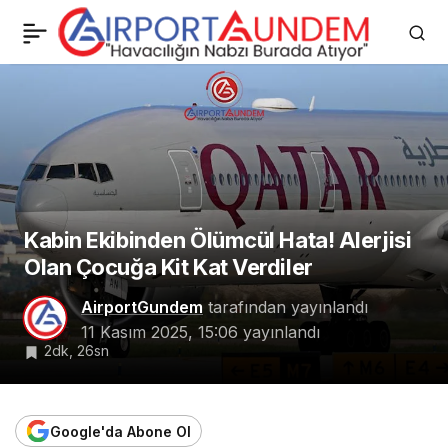
FSB: Ukrayna ve İngiliz
0
Paylaş
İstihbaratı MiG-31
Kaçırma Girişiminde
Bulundu
Kabin Ekibinden Ölümcül Hata! Alerjisi
Olan Çocuğa Kit Kat Verdiler
AirportGundem
tarafından yayınlandı
11 Kasım 2025, 15:06
yayınlandı
2dk, 26sn
Google'da Abone Ol