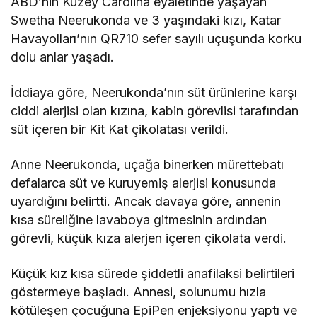
ABD’nin Kuzey Carolina eyaletinde yaşayan
Swetha Neerukonda ve 3 yaşındaki kızı, Katar
Havayolları’nın QR710 sefer sayılı uçuşunda korku
dolu anlar yaşadı.
İddiaya göre, Neerukonda’nın süt ürünlerine karşı
ciddi alerjisi olan kızına, kabin görevlisi tarafından
süt içeren bir Kit Kat çikolatası verildi.
Anne Neerukonda, uçağa binerken mürettebatı
defalarca süt ve kuruyemiş alerjisi konusunda
uyardığını belirtti. Ancak davaya göre, annenin
kısa süreliğine lavaboya gitmesinin ardından
görevli, küçük kıza alerjen içeren çikolata verdi.
Küçük kız kısa sürede şiddetli anafilaksi belirtileri
göstermeye başladı. Annesi, solunumu hızla
kötüleşen çocuğuna EpiPen enjeksiyonu yaptı ve