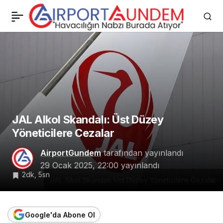
İran, Rusya’dan Sukhoi-
0
Paylaş
35 Savaş Uçakları Satın
Aldı
JAL Alkol Skandalı: Üst Düzey
Yöneticilere Cezalar
AirportGundem
tarafından yayınlandı
29 Ocak 2025, 22:00
yayınlandı
2dk, 5sn
JAL Alkol Skandalı: Üst Düzey Yöneticilere Cezalar
Google'da Abone Ol