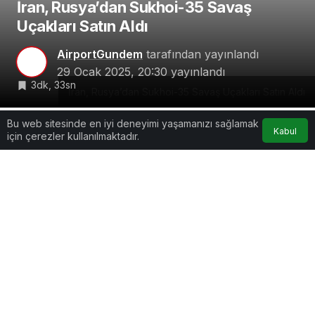
İran, Rusya’dan Sukhoi-35 Savaş
Uçakları Satın Aldı
AirportGundem
tarafından yayınlandı
Bu web sitesinde en iyi deneyimi yaşamanızı sağlamak
Kabul
29 Ocak 2025, 20:30
yayınlandı
için çerezler kullanılmaktadır.
3dk, 33sn
İran, Rusya’dan Sukhoi-35 Savaş Uçakları Satın Aldı
Google'da Abone Ol
0
Paylaş
Beğen