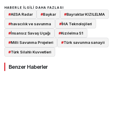
HABERLE ILGILI DAHA FAZLASI
#
AESA Radar
#
Baykar
#
Bayraktar KIZILELMA
#
havacılık ve savunma
#
İHA Teknolojileri
#
İnsansız Savaş Uçağı
#
Kızılelma S1
#
Milli Savunma Projeleri
#
Türk savunma sanayii
#
Türk Silahlı Kuvvetleri
Benzer Haberler