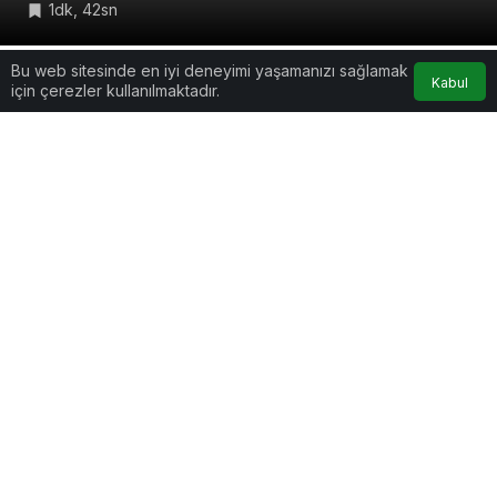
1dk, 42sn
Bu web sitesinde en iyi deneyimi yaşamanızı sağlamak
Kabul
için çerezler kullanılmaktadır.
Google'da Abone Ol
0
Paylaş
Beğen