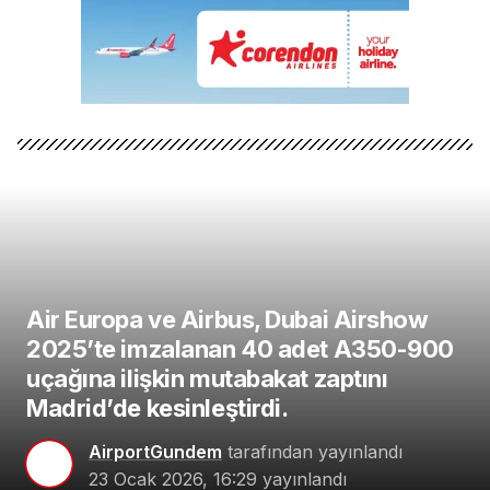
Air Europa ve Airbus, Dubai Airshow
2025’te imzalanan 40 adet A350-900
uçağına ilişkin mutabakat zaptını
Madrid’de kesinleştirdi.
AirportGundem
tarafından yayınlandı
23 Ocak 2026, 16:29
yayınlandı