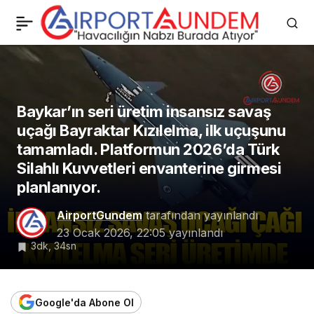
Air Europa’dan Filoda
0
Paylaş
Radikal Değişim: 40
A350 Onayı
Baykar’ın seri üretim insansız savaş
uçağı Bayraktar Kızılelma, ilk uçuşunu
tamamladı. Platformun 2026’da Türk
Silahlı Kuvvetleri envanterine girmesi
planlanıyor.
AirportGundem
tarafından yayınlandı
23 Ocak 2026, 22:05
yayınlandı
3dk, 34sn
Google'da Abone Ol