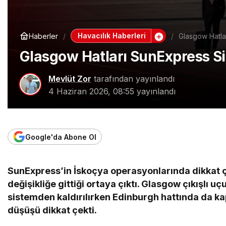
Havacılık Haberleri
Haberler
Glasgow Hatla
Glasgow Hatları SunExpress Si
Mevlüt Zor
tarafından yayınlandı
4 Haziran 2026, 08:55
yayınlandı
Google'da Abone Ol
SunExpress’in İskoçya operasyonlarında dikkat 
değişikliğe gittiği ortaya çıktı. Glasgow çıkışlı uç
sistemden kaldırılırken Edinburgh hattında da ka
düşüşü dikkat çekti.