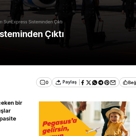
rı SunExpress Sisteminden Çıktı
steminden Çıktı
Paylaş
0
Be
çeken bir
uşlar
pasite