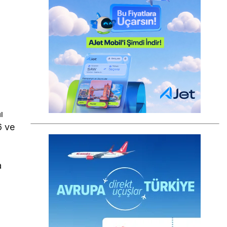
ı
6 ve
a