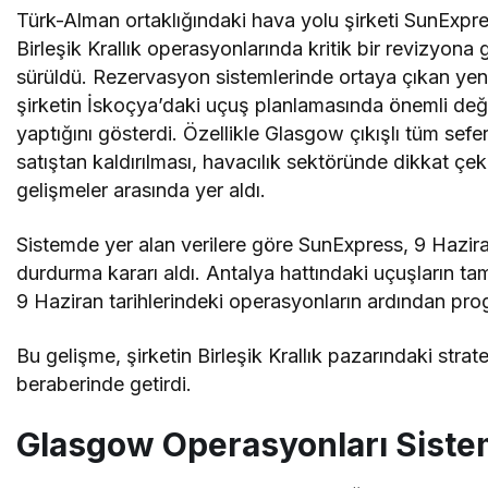
Türk-Alman ortaklığındaki hava yolu şirketi SunExpre
Birleşik Krallık operasyonlarında kritik bir revizyona g
sürüldü. Rezervasyon sistemlerinde ortaya çıkan yeni 
şirketin İskoçya’daki uçuş planlamasında önemli deği
yaptığını gösterdi. Özellikle Glasgow çıkışlı tüm sefer
satıştan kaldırılması, havacılık sektöründe dikkat çe
gelişmeler arasında yer aldı.
Sistemde yer alan verilere göre SunExpress, 9 Hazir
durdurma kararı aldı. Antalya hattındaki uçuşların ta
9 Haziran tarihlerindeki operasyonların ardından progr
Bu gelişme, şirketin Birleşik Krallık pazarındaki stra
beraberinde getirdi.
Glasgow Operasyonları Siste