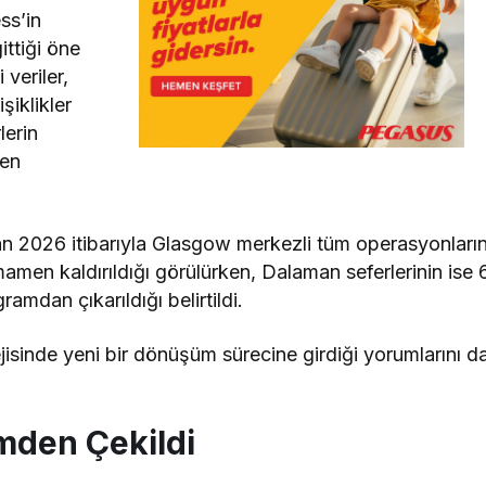
ss’in
ittiği öne
veriler,
şiklikler
lerin
ken
an 2026 itibarıyla Glasgow merkezli tüm operasyonların
mamen kaldırıldığı görülürken, Dalaman seferlerinin ise 
amdan çıkarıldığı belirtildi.
tejisinde yeni bir dönüşüm sürecine girdiği yorumlarını d
mden Çekildi