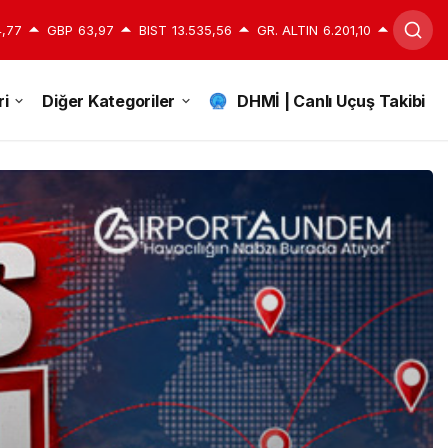
,77
GBP
63,97
BIST
13.535,56
GR. ALTIN
6.201,10
i
Diğer Kategoriler
DHMİ | Canlı Uçuş Takibi