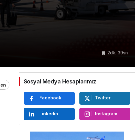
2dk, 39sn
Sosyal Medya Hesaplarımız
ğen
Facebook
Twitter
Linkedin
Instagram