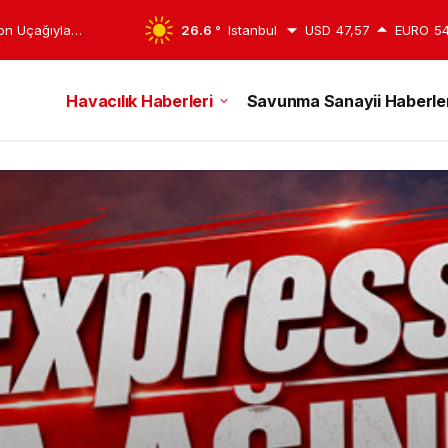
syon Ödülünde
26.6 °
Istanbul
USD
47,57
EURO
54
Havacılık Haberleri
Savunma Sanayii Haberler