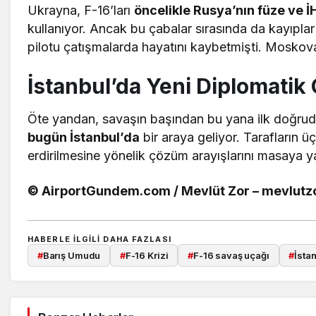
Ukrayna, F-16’ları
öncelikle Rusya’nın füze ve İ
kullanıyor. Ancak bu çabalar sırasında da kayıplar
pilotu çatışmalarda hayatını kaybetmişti. Moskova
İstanbul’da Yeni Diplomatik 
Öte yandan, savaşın başından bu yana ilk doğrud
bugün İstanbul’da
bir araya geliyor. Tarafların 
erdirilmesine yönelik çözüm arayışlarını masaya ya
© AirportGundem.com / Mevlüt Zor – mevlut
HABERLE ILGILI DAHA FAZLASI
#
Barış Umudu
#
F-16 Krizi
#
F-16 savaş uçağı
#
İsta