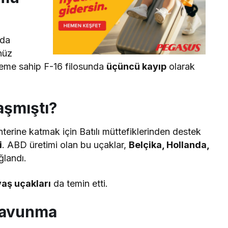
nda
enüz
 öneme sahip F-16 filosunda
üçüncü kayıp
olarak
aşmıştı?
terine katmak için Batılı müttefiklerinden destek
i
. ABD üretimi olan bu uçaklar,
Belçika, Hollanda,
ğlandı.
aş uçakları
da temin etti.
 Savunma