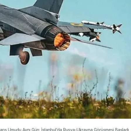
 Barış Umudu Aynı Gün: İstanbul’da Rusya-Ukrayna Görüşmesi Başladı