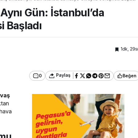
 Aynı Gün: İstanbul’da
 Başladı
1dk, 29s
Paylaş
0
Beğen
avaş
ktan
 hava
umu