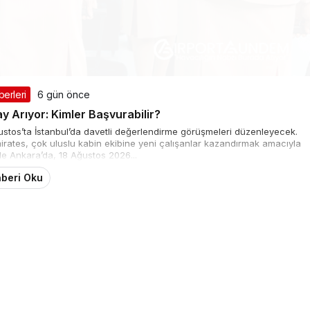
berleri
6 gün önce
y Arıyor: Kimler Başvurabilir?
Ağustos’ta İstanbul’da davetli değerlendirme görüşmeleri düzenleyecek.
mirates, çok uluslu kabin ekibine yeni çalışanlar kazandırmak amacıyla
de Ankara’da, 18 Ağustos 2026...
beri Oku