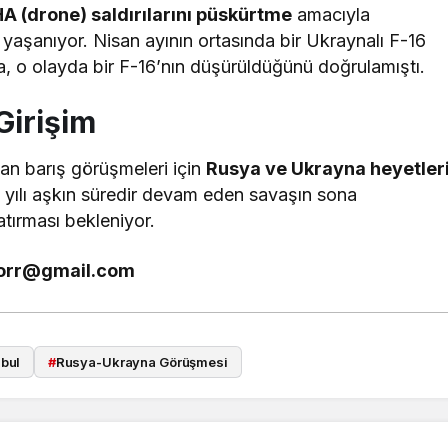
HA (drone) saldırılarını püskürtme
amacıyla
 yaşanıyor. Nisan ayının ortasında bir Ukraynalı F-16
, o olayda bir F-16’nın düşürüldüğünü doğrulamıştı.
Girişim
an barış görüşmeleri için
Rusya ve Ukrayna heyetler
üç yılı aşkın süredir devam eden savaşın sona
tırması bekleniyor.
zorr@gmail.com
nbul
#
Rusya-Ukrayna Görüşmesi