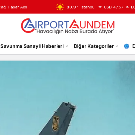
edildi
30.9 °
Istanbul
USD
47,57
E
Savunma Sanayii Haberleri
Diğer Kategoriler
D