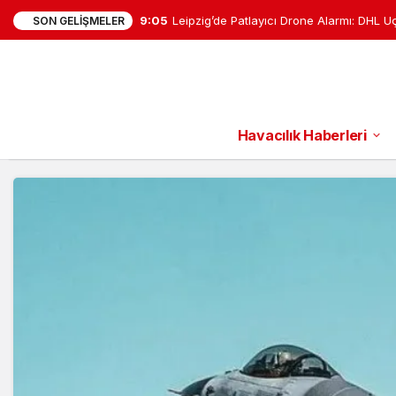
8:26
Falcon 9 Ay’a çarptı: Enkaz bulutu tespit 
SON GELIŞMELER
Havacılık Haberleri