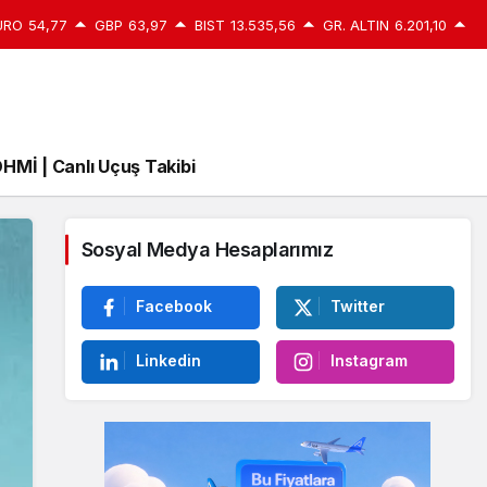
URO
54,77
GBP
63,97
BIST
13.535,56
GR. ALTIN
6.201,10
HMİ | Canlı Uçuş Takibi
Sosyal Medya Hesaplarımız
Facebook
Twitter
Linkedin
Instagram