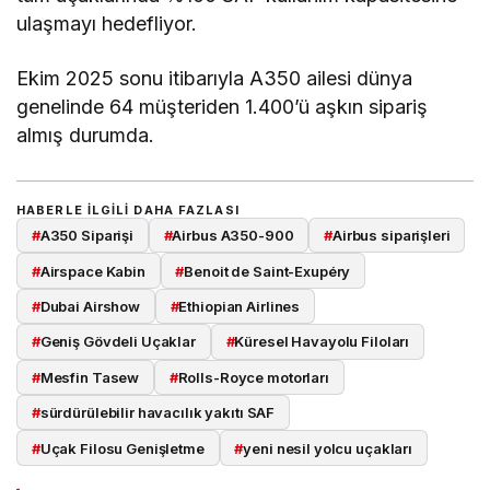
ulaşmayı hedefliyor.
Ekim 2025 sonu itibarıyla A350 ailesi dünya
genelinde 64 müşteriden 1.400’ü aşkın sipariş
almış durumda.
HABERLE ILGILI DAHA FAZLASI
#
A350 Siparişi
#
Airbus A350-900
#
Airbus siparişleri
#
Airspace Kabin
#
Benoit de Saint-Exupéry
#
Dubai Airshow
#
Ethiopian Airlines
#
Geniş Gövdeli Uçaklar
#
Küresel Havayolu Filoları
#
Mesfin Tasew
#
Rolls-Royce motorları
#
sürdürülebilir havacılık yakıtı SAF
#
Uçak Filosu Genişletme
#
yeni nesil yolcu uçakları