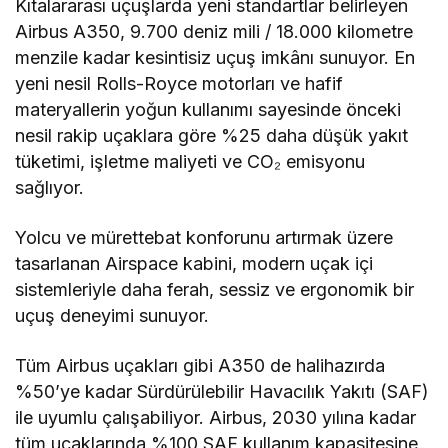
Kıtalararası uçuşlarda yeni standartlar belirleyen
Airbus A350, 9.700 deniz mili / 18.000 kilometre
menzile kadar kesintisiz uçuş imkânı sunuyor. En
yeni nesil Rolls-Royce motorları ve hafif
materyallerin yoğun kullanımı sayesinde önceki
nesil rakip uçaklara göre %25 daha düşük yakıt
tüketimi, işletme maliyeti ve CO₂ emisyonu
sağlıyor.
Yolcu ve mürettebat konforunu artırmak üzere
tasarlanan Airspace kabini, modern uçak içi
sistemleriyle daha ferah, sessiz ve ergonomik bir
uçuş deneyimi sunuyor.
Tüm Airbus uçakları gibi A350 de halihazırda
%50’ye kadar Sürdürülebilir Havacılık Yakıtı (SAF)
ile uyumlu çalışabiliyor. Airbus, 2030 yılına kadar
tüm uçaklarında %100 SAF kullanım kapasitesine