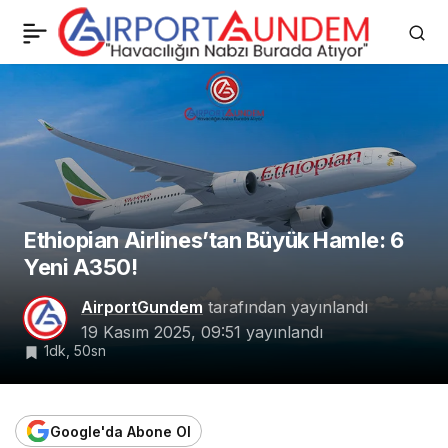
TUSAŞ ve İtalya Masaya
0
Paylaş
Oturdu: Yeni Projeler
Yolda!
Ethiopian Airlines’tan Büyük Hamle: 6
Yeni A350!
AirportGundem
tarafından yayınlandı
19 Kasım 2025, 09:51
yayınlandı
1dk, 50sn
Google'da Abone Ol