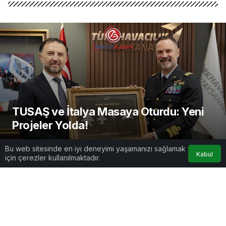
TUSAŞ ve İtalya Masaya Oturdu: Yeni
Projeler Yolda!
AirportGundem
tarafından yayınlandı
Bu web sitesinde en iyi deneyimi yaşamanızı sağlamak
Kabul
19 Kasım 2025, 09:39
yayınlandı
için çerezler kullanılmaktadır.
1dk, 23sn
Google'da Abone Ol