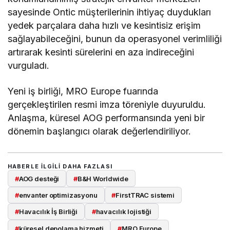
sayesinde Ontic müşterilerinin ihtiyaç duydukları
yedek parçalara daha hızlı ve kesintisiz erişim
sağlayabileceğini, bunun da operasyonel verimliliği
artırarak kesinti sürelerini en aza indireceğini
vurguladı.
Yeni iş birliği, MRO Europe fuarında
gerçekleştirilen resmi imza töreniyle duyuruldu.
Anlaşma, küresel AOG performansında yeni bir
dönemin başlangıcı olarak değerlendiriliyor.
HABERLE ILGILI DAHA FAZLASI
#
AOG desteği
#
B&H Worldwide
#
envanter optimizasyonu
#
FirstTRAC sistemi
#
Havacılık İş Birliği
#
havacılık lojistiği
#
küresel depolama hizmeti
#
MRO Europe