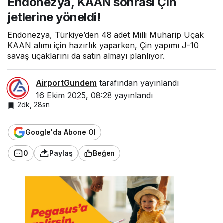
Endonezya, KAAN sonrası Çin
KAA
jetlerine yöneldi!
N
sonr
ası
Endonezya, Türkiye’den 48 adet Milli Muharip Uçak
Çin
KAAN alımı için hazırlık yaparken, Çin yapımı J-10
jetler
savaş uçaklarını da satın almayı planlıyor.
ine
yöne
ldi!
AirportGundem
tarafından yayınlandı
16 Ekim 2025, 08:28
yayınlandı
2dk, 28sn
Google'da Abone Ol
0
Paylaş
Beğen