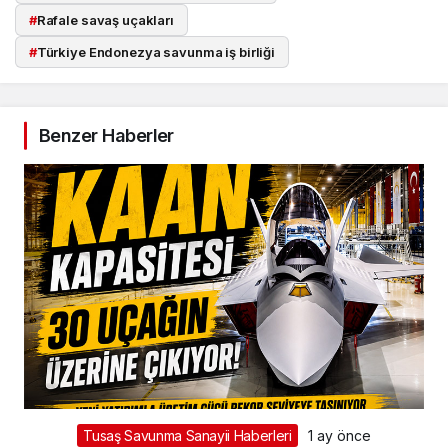
#
Rafale savaş uçakları
#
Türkiye Endonezya savunma iş birliği
Benzer Haberler
Tusaş Savunma Sanayii Haberleri
1 ay önce