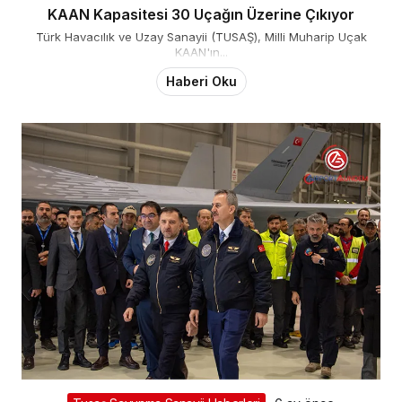
KAAN Kapasitesi 30 Uçağın Üzerine Çıkıyor
Türk Havacılık ve Uzay Sanayii (TUSAŞ), Milli Muharip Uçak
KAAN'ın...
Haberi Oku