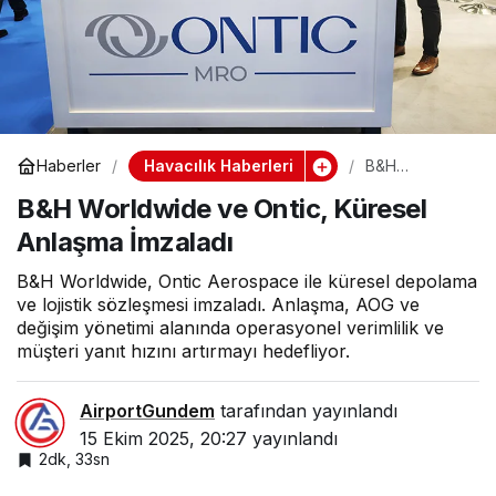
Havacılık Haberleri
Haberler
B&H
Worldwide ve
B&H Worldwide ve Ontic, Küresel
Ontic, Küresel
Anlaşma
Anlaşma İmzaladı
İmzaladı
B&H Worldwide, Ontic Aerospace ile küresel depolama
ve lojistik sözleşmesi imzaladı. Anlaşma, AOG ve
değişim yönetimi alanında operasyonel verimlilik ve
müşteri yanıt hızını artırmayı hedefliyor.
AirportGundem
tarafından yayınlandı
15 Ekim 2025, 20:27
yayınlandı
2dk, 33sn