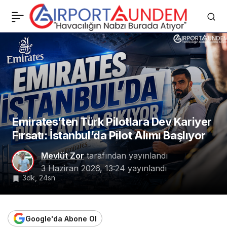
AJet’ten MAX Atağı:
0
Paylaş
Teslimatlar Arka Arkaya
Geldi
Emirates’ten Türk Pilotlara Dev Kariyer
Fırsatı: İstanbul’da Pilot Alımı Başlıyor
Mevlüt Zor
tarafından yayınlandı
3 Haziran 2026, 13:24
yayınlandı
3dk, 24sn
Google'da Abone Ol