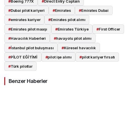
#
Boeing 777X
#
Direct Entry Captain
#
Dubai pilot kariyeri
#
Emirates
#
Emirates Dubai
#
emirates kariyer
#
Emirates pilot alımı
#
Emirates pilot maaşı
#
Emirates Türkiye
#
First Officer
#
Havacılık Haberleri
#
havayolu pilot alımı
#
İstanbul pilot buluşması
#
Küresel havacılık
#
PİLOT EĞİTİMİ
#
pilot işe alımı
#
pilot kariyer fırsatı
#
Türk pilotlar
Benzer Haberler