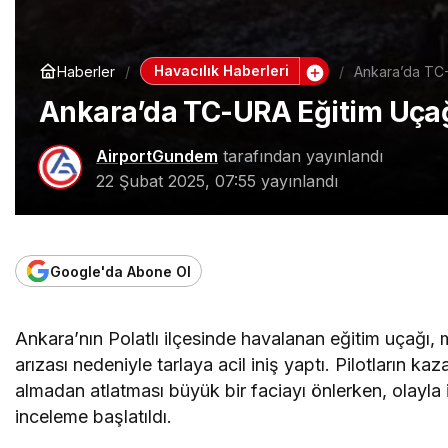
Havacılık Haberleri
Haberler
Ankara’da TC-U
Ankara’da TC-URA Eğitim Uçağı 
AirportGundem
tarafından yayınlandı
22 Şubat 2025, 07:55
yayınlandı
Google'da Abone Ol
Ankara’nın Polatlı ilçesinde havalanan eğitim uçağı,
arızası nedeniyle tarlaya acil iniş yaptı. Pilotların kaz
almadan atlatması büyük bir faciayı önlerken, olayla il
inceleme başlatıldı.