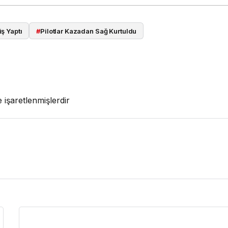
iş Yaptı
#
Pilotlar Kazadan Sağ Kurtuldu
e işaretlenmişlerdir