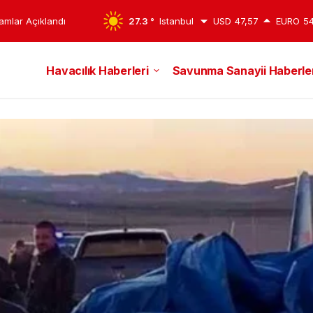
amlar Açıklandı
27.3 °
Istanbul
USD
47,57
EURO
54
Havacılık Haberleri
Savunma Sanayii Haberler