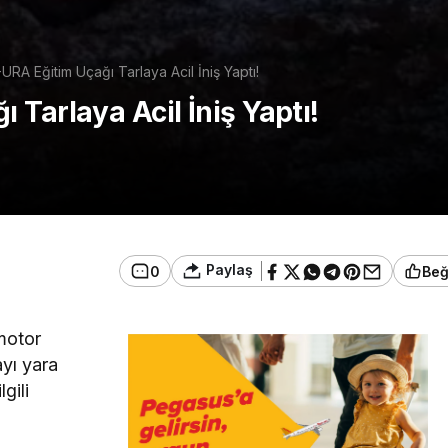
RA Eğitim Uçağı Tarlaya Acil İniş Yaptı!
Tarlaya Acil İniş Yaptı!
Paylaş
0
Be
 motor
ayı yara
gili