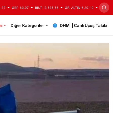
,77
GBP
63,97
BIST
13.535,56
GR. ALTIN
6.201,10
i
Diğer Kategoriler
DHMİ | Canlı Uçuş Takibi