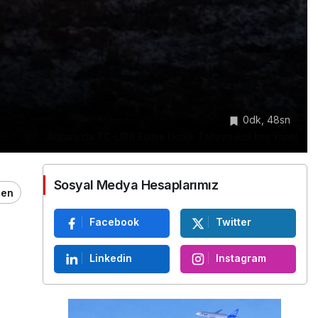
0dk, 48sn
Ankara’da TC-URA Eğitim Uçağı Tarlaya Acil İniş Yaptı!
Sosyal Medya Hesaplarımız
ğen
Facebook
Twitter
Linkedin
Instagram