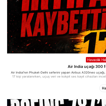
Havacılık Ha
Air India uçağı 300 fe
Air India’nın Phuket-Delhi seferini yapan Airbus A320neo uçağı, 
17 kişi yaralanırken, uçuş veri ve kokpit ses kayıt cihazları ince
Ha