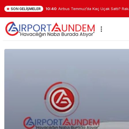
10:40
Airbus Temmuz’da Kaç Uçak Sattı? Rak
SON GELIŞMELER