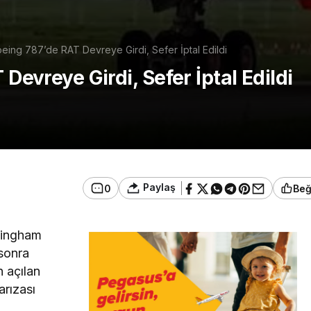
Boeing 787’de RAT Devreye Girdi, Sefer İptal Edildi
Devreye Girdi, Sefer İptal Edildi
Paylaş
0
Be
rmingham
 sonra
n açılan
arızası