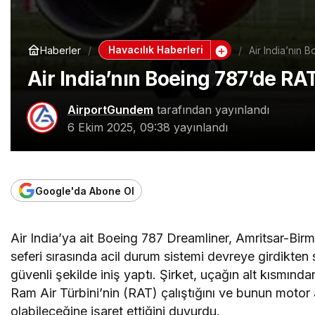
Havacılık Haberleri
Haberler
Air India’nın 
Air India’nın Boeing 787’de RAT 
AirportGundem
tarafından yayınlandı
6 Ekim 2025, 09:38
yayınlandı
Google'da Abone Ol
Air India’ya ait Boeing 787 Dreamliner, Amritsar-Bi
seferi sırasında acil durum sistemi devreye girdikten
güvenli şekilde iniş yaptı. Şirket, uçağın alt kısmında
Ram Air Türbini’nin (RAT) çalıştığını ve bunun motor 
olabileceğine işaret ettiğini duyurdu.