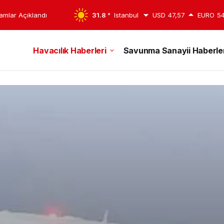
amlar Açıklandı
31.8 °
Istanbul
USD
47,57
EURO
54
Havacılık Haberleri
Savunma Sanayii Haberler