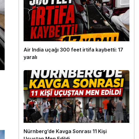
Air India uçağı 300 feet irtifa kaybetti: 17
yaralı
Nürnberg’de Kavga Sonrası 11 Kişi
Uçuştan Men Edildi