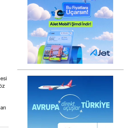
esi
söz
arı