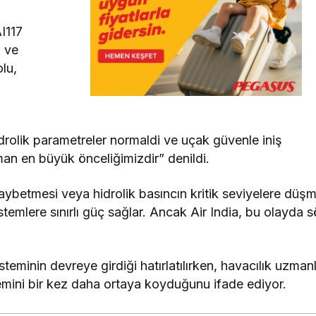
I117
i ve
lu,
drolik parametreler normaldi ve uçak güvenle iniş
man en büyük önceliğimizdir” denildi.
aybetmesi veya hidrolik basıncın kritik seviyelere düşm
emlere sınırlı güç sağlar. Ancak Air India, bu olayda 
minin devreye girdiği hatırlatılırken, havacılık uzmanl
emini bir kez daha ortaya koyduğunu ifade ediyor.