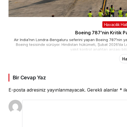
Havacılık Hab
Boeing 787’nin Kritik P
Air India’nın Londra-Bengaluru seferini yapan Boeing 787’nin ya
Boeing tesisinde sürüyor. Hindistan hükümeti, Şubat 2026’da L
yakıt kontrol anahtarı arızası bil
Ha
Bir Cevap Yaz
E-posta adresiniz yayınlanmayacak.
Gerekli alanlar
*
il