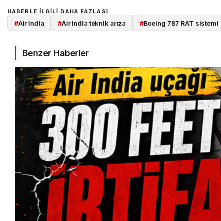
HABERLE ILGILI DAHA FAZLASI
#
Air India
#
Air India teknik arıza
#
Boeing 787 RAT sistemi
Benzer Haberler