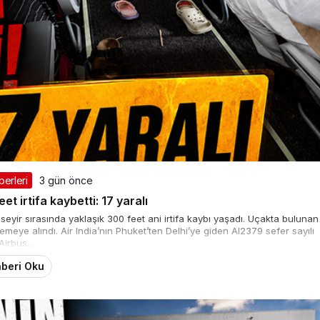
berleri
3 gün önce
et irtifa kaybetti: 17 yaralı
seyir sırasında yaklaşık 300 feet ani irtifa kaybı yaşadı. Uçakta bulunan
lemeye alındı. Air India’nın Phuket’ten Delhi’ye giden AI2379 sefer sayılı
Airbus...
beri Oku