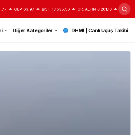
,77
GBP
63,97
BIST
13.535,56
GR. ALTIN
6.201,10
i
Diğer Kategoriler
DHMİ | Canlı Uçuş Takibi