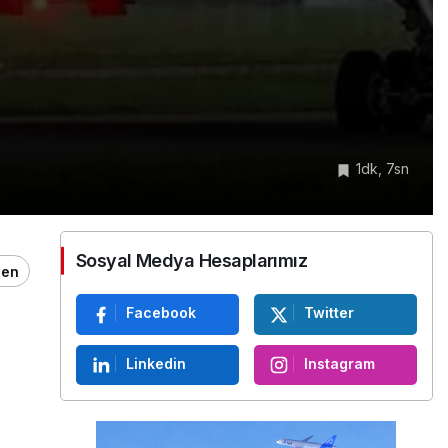
1dk, 7sn
Sosyal Medya Hesaplarımız
ğen
Facebook
Twitter
Linkedin
Instagram