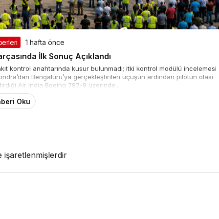
erleri
1 hafta önce
arçasında İlk Sonuç Açıklandı
kıt kontrol anahtarında kusur bulunmadı; itki kontrol modülü incelemesi
ondra’dan Bengaluru’ya gerçekleştirilen uçuşun ardından pilotun olası
dirdiği Air India Boeing 787-8 üzerinde...
beri Oku
e işaretlenmişlerdir