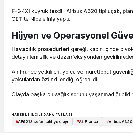
F-GKXI kuyruk tescilli Airbus A320 tipi uçak, plan
CET’te Nice’e iniş yaptı.
Hijyen ve Operasyonel Güve
Havacılık prosedürleri
gereği, kabin içinde biyol
detaylı temizlik ve dezenfeksiyondan geçirilmed
Air France yetkilileri, yolcu ve mürettebat güven
yolculardan özür dilendiği öğrenildi.
Olayda başka bir sağlık sorunu yaşanmadığı bildiri
HABERLE ILGILI DAHA FAZLASI
#
AF6212 seferi tahliye olayı
#
Air France
#
Airbus A320