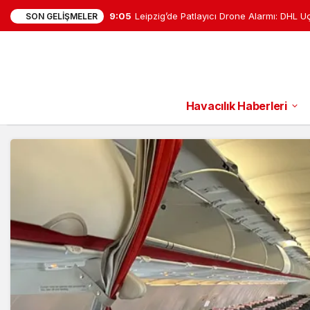
8:26
Falcon 9 Ay’a çarptı: Enkaz bulutu tespit 
SON GELIŞMELER
Havacılık Haberleri