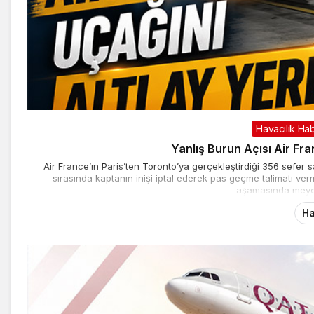
Havacılık Hab
Yanlış Burun Açısı Air Fra
Air France’ın Paris’ten Toronto’ya gerçekleştirdiği 356 sefer 
sırasında kaptanın inişi iptal ederek pas geçme talimatı ver
aşamasında meyda
Ha