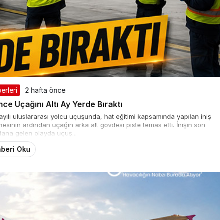
erleri
2 hafta önce
nce Uçağını Altı Ay Yerde Bıraktı
sayılı uluslararası yolcu uçuşunda, hat eğitimi kapsamında yapılan iniş
mesinin ardından uçağın arka alt gövdesi piste temas etti. İnişin son
na gelen olayda uçuş...
beri Oku