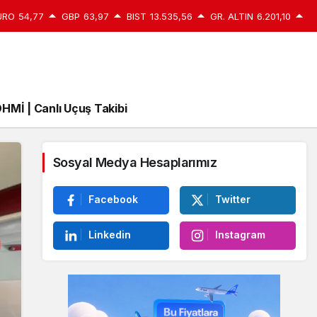
URO
54,77
GBP
63,97
BIST
13.535,56
GR. ALTIN
6.201,10
HMİ | Canlı Uçuş Takibi
Sosyal Medya Hesaplarımız
Facebook
Twitter
Linkedin
Instagram