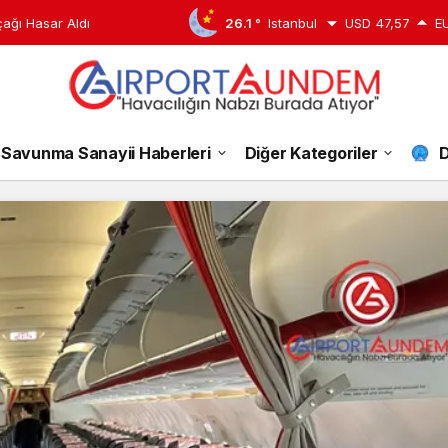
edildi
26.1 °
Istanbul
USD
47,57
E
Savunma Sanayii Haberleri
Diğer Kategoriler
D