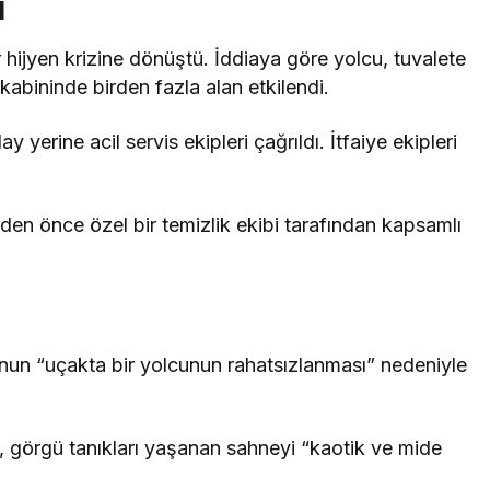
i
r hijyen krizine dönüştü. İddiaya göre yolcu, tuvalete
abininde birden fazla alan etkilendi.
lay yerine acil servis ekipleri çağrıldı. İtfaiye ekipleri
den önce özel bir temizlik ekibi tarafından kapsamlı
nun “uçakta bir yolcunun rahatsızlanması” nedeniyle
a, görgü tanıkları yaşanan sahneyi “kaotik ve mide