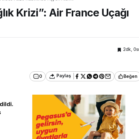
ık Krizi”: Air France Uçağı
2dk, 0s
Paylaş
0
Beğen
2
ildi.
ş