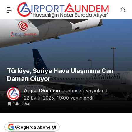
Türkiye, Suriye Hava
0
Ulaşımına Can Damarı
Oluyor
Türkiye, Suriye Hava Ulaşımına Can
Damarı Oluyor
AirportGundem
tarafından yayınlandı
22 Eylül 2025, 19:00
yayınlandı
1dk, 10sn
Google'da Abone Ol