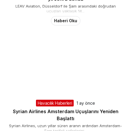
LEAV Aviation, Düsseldorf ile Şam arasındaki doğrudan
uçuşları yaklaşık 14...
Haberi Oku
Havacılık Haberleri
1 ay önce
Syrian Airlines Amsterdam Uçuşlarını Yeniden
Başlattı
Syrian Airlines, uzun yıllar süren aranın ardından Amsterdam-
Şam tarifeli seferlerini...