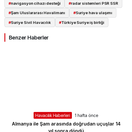
#
navigasyon cihazı desteği
#
radar sistemleri PSR SSR
#
Şam Uluslararası Havalimanı
#
Suriye hava ulaşımı
#
Suriye Sivil Havacılık
#
Türkiye Suriye iş birliği
Benzer Haberler
Havacılık Haberleri
1 hafta önce
Almanya ile Şam arasında doğrudan uçuşlar 14
yıl sonra döndü