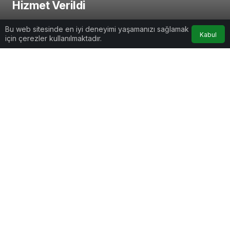
Hizmet Verildi
Mevlüt Zor
tarafından yayınlandı
Bu web sitesinde en iyi deneyimi yaşamanızı sağlamak
Kabul
8 Haziran 2026, 09:34
yayınlandı
için çerezler kullanılmaktadır.
2dk, 25sn
Google'da Abone Ol
0
Paylaş
Beğen