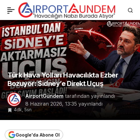
DHMİ Genel Müdürü
0
Paylaş
Enes Çakmak Açıkladı:
İlk 5 Ayda 89 Milyon
Yolcu
Türk Hava Yolları Havacılıkta Ezber
Bozuyor: Sidney’e Direkt Uçuş
AirportGundem
tarafından yayınlandı
8 Haziran 2026, 13:35
yayınlandı
4dk, 5sn
Google'da Abone Ol