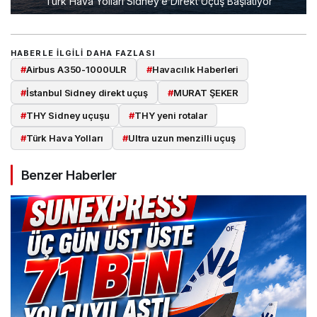
Türk Hava Yolları Sidney’e Direkt Uçuş Başlatıyor
HABERLE ILGILI DAHA FAZLASI
#
Airbus A350-1000ULR
#
Havacılık Haberleri
#
İstanbul Sidney direkt uçuş
#
MURAT ŞEKER
#
THY Sidney uçuşu
#
THY yeni rotalar
#
Türk Hava Yolları
#
Ultra uzun menzilli uçuş
Benzer Haberler