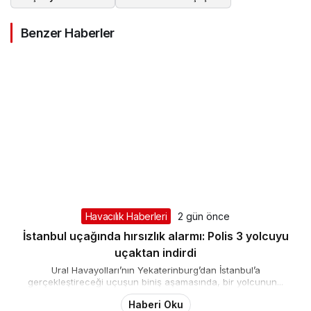
#
uçak içi sistem arızası
#
Uçak kanat hasarı
#
uçak yere indirildi
#
uzun menzil uçuşları
Benzer Haberler
Havacılık Haberleri
2 gün önce
İstanbul uçağında hırsızlık alarmı: Polis 3 yolcuyu
uçaktan indirdi
Ural Havayolları’nın Yekaterinburg’dan İstanbul’a