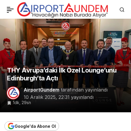
Qantas’ın 6 Yıl Sonra
0
Paylaş
Dönen A380’i İlk Uçuşta
Yere İndi!
THY Avrupa’daki İlk Özel Lounge’unu
Edinburgh’ta Açtı
AirportGundem
tarafından yayınlandı
10 Aralık 2025, 22:31
yayınlandı
1dk, 29sn
Google'da Abone Ol