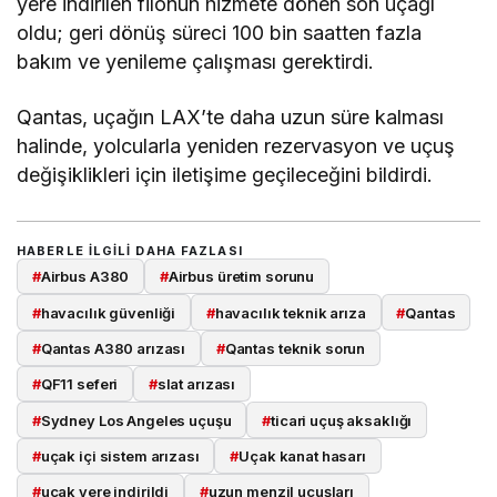
A380 işletiyor. VH-OQC ise pandemi nedeniyle
yere indirilen filonun hizmete dönen son uçağı
oldu; geri dönüş süreci 100 bin saatten fazla
bakım ve yenileme çalışması gerektirdi.
Qantas, uçağın LAX’te daha uzun süre kalması
halinde, yolcularla yeniden rezervasyon ve uçuş
değişiklikleri için iletişime geçileceğini bildirdi.
HABERLE ILGILI DAHA FAZLASI
#
Airbus A380
#
Airbus üretim sorunu
#
havacılık güvenliği
#
havacılık teknik arıza
#
Qantas
#
Qantas A380 arızası
#
Qantas teknik sorun
#
QF11 seferi
#
slat arızası
#
Sydney Los Angeles uçuşu
#
ticari uçuş aksaklığı