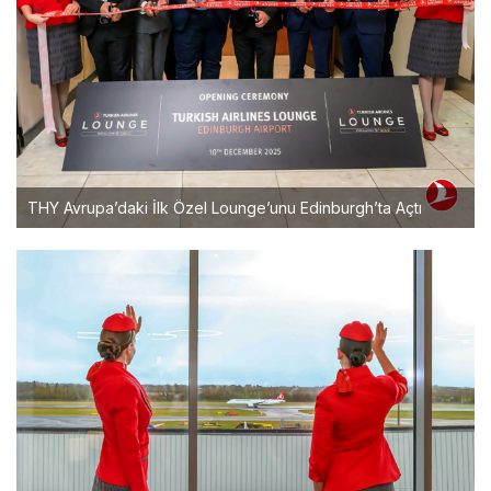
THY Avrupa’daki İlk Özel Lounge’unu Edinburgh’ta Açtı