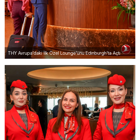
THY Avrupa’daki İlk Özel Lounge’unu Edinburgh’ta Açtı