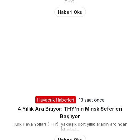
THY’nin yükselişinin perde arkası kitap oldu
Murat Ülker’in kaleme aldığı yazıya göre, Türk Hava Yolları’nın
(THY)...
Haberi Oku
Havacılık Haberleri
13 saat önce
4 Yıllık Ara Bitiyor: THY’nin Minsk Seferleri
Başlıyor
Türk Hava Yolları (THY), yaklaşık dört yıllık aranın ardından