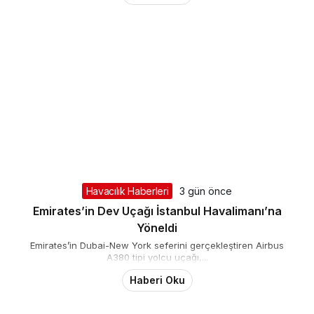
gerçekleştireceği uçuşun biniş aşamasında, bir yolcunun...
Haberi Oku
Havacılık Haberleri
3 gün önce
Emirates’in Dev Uçağı İstanbul Havalimanı’na
Yöneldi
Emirates’in Dubai-New York seferini gerçekleştiren Airbus
A380 tipi yolcu uçağı,...
Haberi Oku