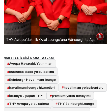
THY Avrupa’daki İlk Özel Lounge’unu Edinburgh’ta Açtı
HABERLE ILGILI DAHA FAZLASI
#
Avrupa Havacılık Yatırımları
#
business class yolcu salonu
#
Edinburgh Havalimanı lounge
#
havalimanı lounge hizmetleri
#
havalimanı yolcu konforu
#
İskoçya uçuşları THY
#
premium yolcu deneyimi
#
THY Avrupa yolcu salonu
#
THY Edinburgh Lounge