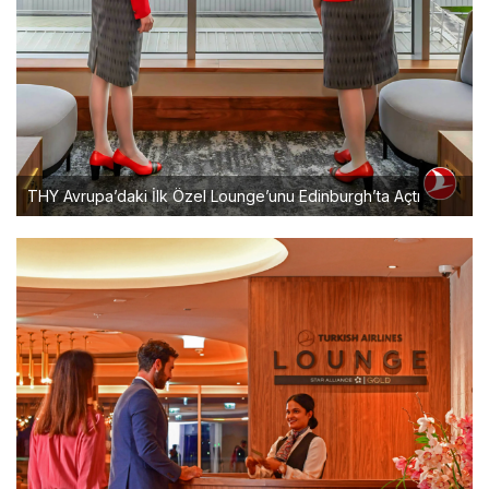
THY Avrupa’daki İlk Özel Lounge’unu Edinburgh’ta Açtı