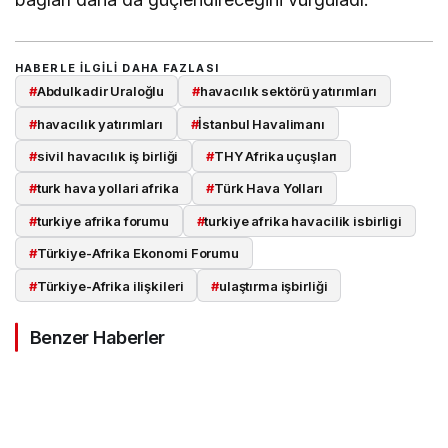
HABERLE ILGILI DAHA FAZLASI
#
Abdulkadir Uraloğlu
#
havacılık sektörü yatırımları
#
havacılık yatırımları
#
İstanbul Havalimanı
#
sivil havacılık iş birliği
#
THY Afrika uçuşları
#
turk hava yollari afrika
#
Türk Hava Yolları
#
turkiye afrika forumu
#
turkiye afrika havacilik isbirligi
#
Türkiye-Afrika Ekonomi Forumu
#
Türkiye-Afrika ilişkileri
#
ulaştırma işbirliği
Benzer Haberler