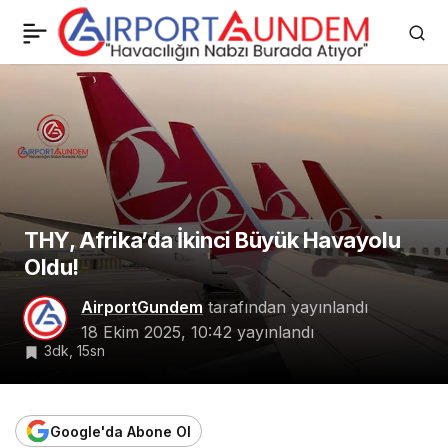
Antalya Havalimanı’nda
0
Paylaş
Şok Operasyon: Gümrük
Memurları Gözaltında!
THY, Afrika’da İkinci Büyük Havayolu
Oldu!
AirportGundem
tarafından yayınlandı
18 Ekim 2025, 10:42
yayınlandı
3dk, 15sn
Google'da Abone Ol