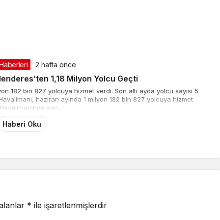
 Haberleri
2 hafta önce
nderes’ten 1,18 Milyon Yolcu Geçti
n 182 bin 827 yolcuya hizmet verdi. Son altı ayda yolcu sayısı 5
avalimanı, haziran ayında 1 milyon 182 bin 827 yolcuya hizmet
 Havalimanında son...
Haberi Oku
 alanlar
*
ile işaretlenmişlerdir