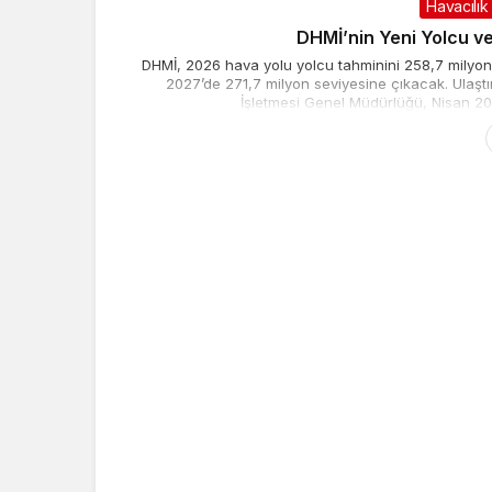
Havacılık
DHMİ’nin Yeni Yolcu ve
DHMİ, 2026 hava yolu yolcu tahminini 258,7 milyona
2027’de 271,7 milyon seviyesine çıkacak. Ulaşt
İşletmesi Genel Müdürlüğü, Nisan 202