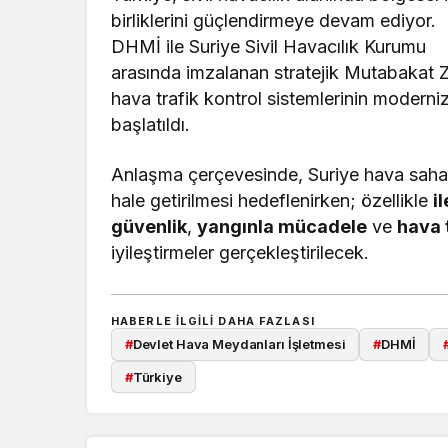
birliklerini güçlendirmeye devam ediyor.
DHMİ ile Suriye Sivil Havacılık Kurumu
arasında imzalanan stratejik Mutabakat Z
hava trafik kontrol sistemlerinin moderni
başlatıldı.
Anlaşma çerçevesinde, Suriye hava sahasın
hale getirilmesi hedeflenirken; özellikle
i
güvenlik
,
yangınla mücadele
ve
hava 
iyileştirmeler gerçekleştirilecek.
HABERLE ILGILI DAHA FAZLASI
#
Devlet Hava Meydanları İşletmesi
#
DHMİ
#
Türkiye