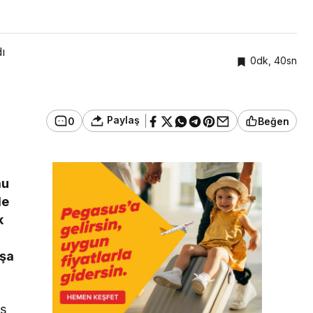
ı
0dk, 40sn
Paylaş
0
Beğen
mu
le
k
nşa
iş