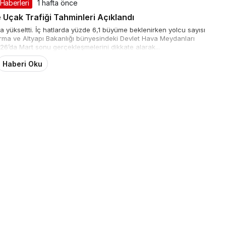
 Haberleri
1 hafta önce
 Uçak Trafiği Tahminleri Açıklandı
 yükseltti. İç hatlarda yüzde 6,1 büyüme beklenirken yolcu sayısı
ırma ve Altyapı Bakanlığı bünyesindeki Devlet Hava Meydanları
6’da Mart sonu gerçekleşmelerini dikkate alarak...
Haberi Oku