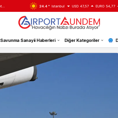
et
24.4 °
Istanbul
USD
47,57
EURO
54,77
Savunma Sanayii Haberleri
Diğer Kategoriler
D