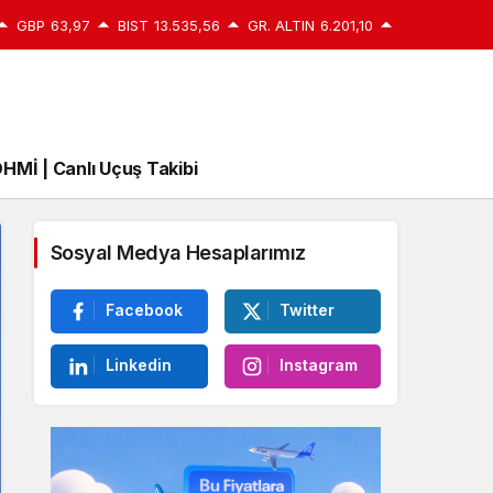
GBP
63,97
BIST
13.535,56
GR. ALTIN
6.201,10
HMİ | Canlı Uçuş Takibi
Sosyal Medya Hesaplarımız
Facebook
Twitter
Linkedin
Instagram