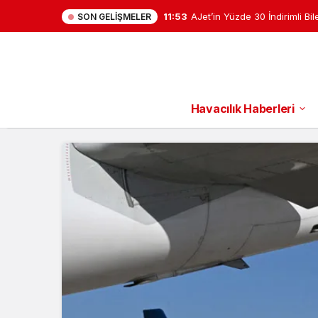
11:53
AJet’in Yüzde 30 İndirimli Bil
SON GELIŞMELER
Kampanyası Başladı
Havacılık Haberleri