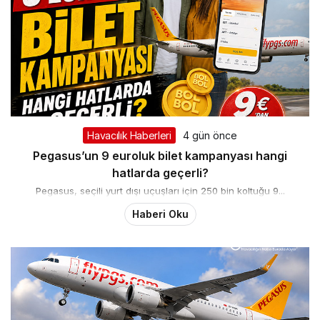
Havacılık Haberleri
4 gün önce
Pegasus’un 9 euroluk bilet kampanyası hangi
hatlarda geçerli?
Pegasus, seçili yurt dışı uçuşları için 250 bin koltuğu 9...
Haberi Oku