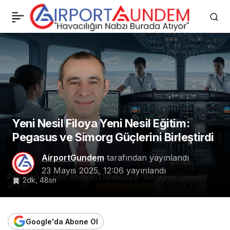
Türkiye’nin Tartışmalı
0
Paylaş
Uçakları Satılıyor: THK
CL-215’ler E-Satış’ta!
Yeni Nesil Filoya Yeni Nesil Eğitim:
Pegasus ve Simorg Güçlerini Birleştirdi
AirportGundem
tarafından yayınlandı
23 Mayıs 2025, 12:06
yayınlandı
Pegasus’un Eğitim Altyapısı Dijitalleşiyor: Simorg ile Verimlilik
2dk, 48sn
Artıyor
Google'da Abone Ol