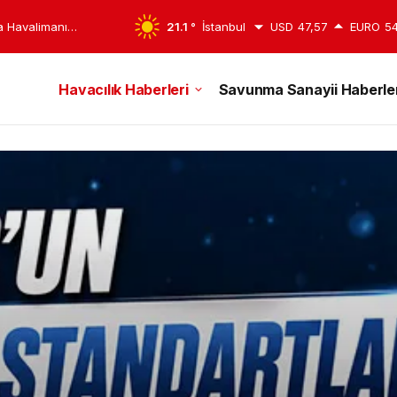
stanbul’a Dönüldü
21.1 °
İstanbul
USD
47,57
EURO
54
Havacılık Haberleri
Savunma Sanayii Haberler