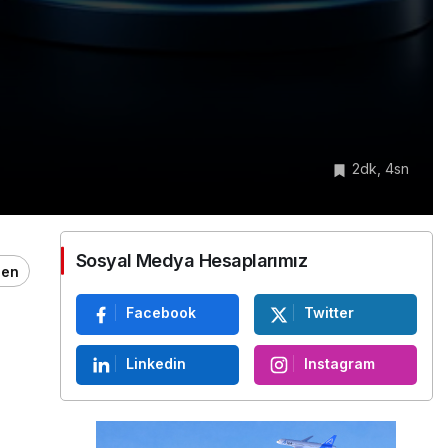
2dk, 4sn
Sosyal Medya Hesaplarımız
ğen
Facebook
Twitter
Linkedin
Instagram