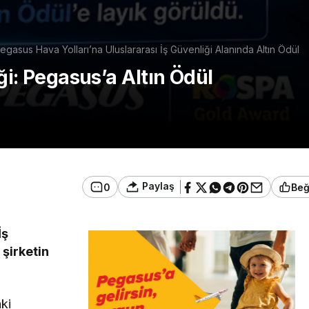
egasus Hava Yolları’na Uluslararası İş Güvenliği Alanında Altın Ödül
iği: Pegasus’a Altın Ödül
Paylaş
0
Be
İş
 şirketin
aki