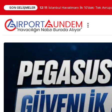
11:50
TK7’de Kritik Anlar: 7700 Kodu Verildi, İ
SON GELIŞMELER