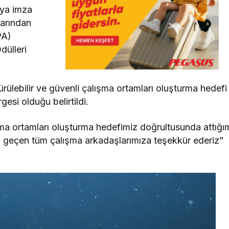
ıya imza
larından
PA)
dülleri
ülebilir ve güvenli çalışma ortamları oluşturma hedefi
esi olduğu belirtildi.
ışma ortamları oluşturma hedefimiz doğrultusunda attığı
i geçen tüm çalışma arkadaşlarımıza teşekkür ederiz”