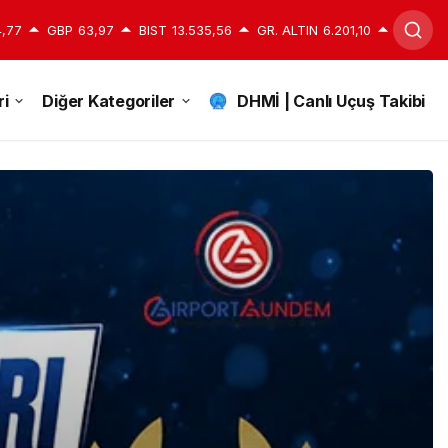
,77
GBP
63,97
BIST
13.535,56
GR. ALTIN
6.201,10
i
Diğer Kategoriler
DHMİ | Canlı Uçuş Takibi