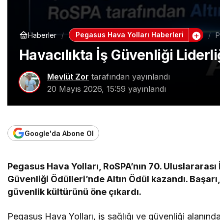
Pegasus Hava Yolları Haberleri
Haberler
P
Havacılıkta İş Güvenliği Liderl
Mevlüt Zor
tarafından yayınlandı
20 Mayıs 2026, 15:59
yayınlandı
Google'da Abone Ol
Pegasus Hava Yolları, RoSPA’nın 70. Uluslararası 
Güvenliği Ödülleri’nde Altın Ödül kazandı. Başarı,
güvenlik kültürünü öne çıkardı.
Pegasus Hava Yolları, iş sağlığı ve güvenliği alanınd