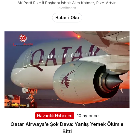
AK Parti Rize İl Başkanı İshak Alim Katmer, Rize-Artvin
Havalimanı...
Haberi Oku
Havacılık Haberleri
10 ay önce
Qatar Airways’e Şok Dava: Yanlış Yemek Ölümle
Bitti