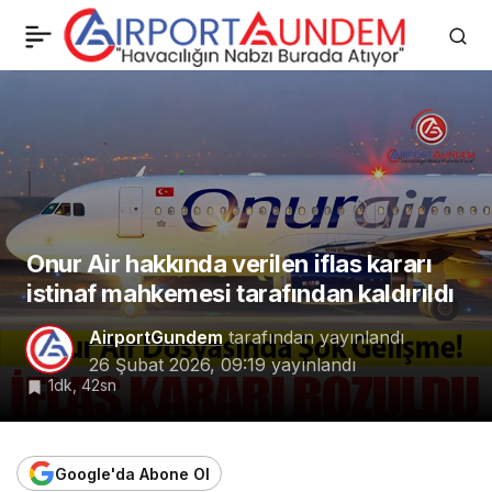
Corendon Airlines, 2026
0
Paylaş
Alanya Ultra Trail
Sponsoru Oldu
Onur Air hakkında verilen iflas kararı
istinaf mahkemesi tarafından kaldırıldı
AirportGundem
tarafından yayınlandı
26 Şubat 2026, 09:19
yayınlandı
1dk, 42sn
Google'da Abone Ol