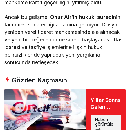
mahkeme kararı geçerliliğini yitirmiş oldu.
Ancak bu gelişme,
Onur Air’in hukuki süreci
nin
tamamen sona erdiği anlamına gelmiyor. Dosya
yeniden yerel ticaret mahkemesinde ele alınacak
ve yeni bir değerlendirme süreci başlayacak. İflas
idaresi ve tasfiye işlemlerine ilişkin hukuki
belirsizlikler de yapılacak yeni yargılama
sonucunda netleşecek.
Gözden Kaçmasın
Yıllar Sonra
Gelen
Karar: Onur
Haberi
Air Tarihe
görüntüle
Karıştı