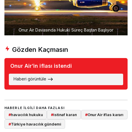
Onur Air Davasında Hukuki Süreç Baştan Başlıyor
Gözden Kaçmasın
Onur Air’in iflası istendi
Haberi görüntüle
HABERLE ILGILI DAHA FAZLASI
#
havacılık hukuku
#
istinaf kararı
#
Onur Air iflas kararı
#
Türkiye havacılık gündemi