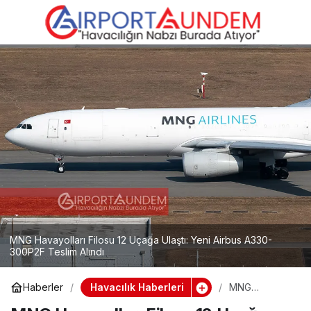
Ermenistan, ICAO’nun
0
Paylaş
Baskısıyla Havacılıkta
İflasın Eşiğinden Döndü
MNG Havayolları Filosu 12 Uçağa Ulaştı: Yeni Airbus A330-
300P2F Teslim Alındı
Havacılık Haberleri
Haberler
MNG
Havayolları
Filosu 12