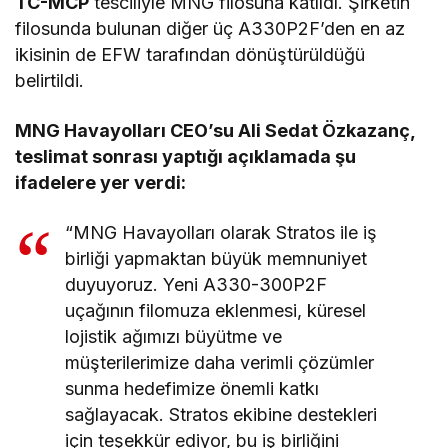
TC-MCP
tesciliyle MNG filosuna katıldı. Şirketin
filosunda bulunan diğer üç A330P2F’den en az
ikisinin de EFW tarafından dönüştürüldüğü
belirtildi.
MNG Havayolları CEO’su Ali Sedat Özkazanç,
teslimat sonrası yaptığı açıklamada şu
ifadelere yer verdi:
“MNG Havayolları olarak Stratos ile iş
birliği yapmaktan büyük memnuniyet
duyuyoruz. Yeni A330-300P2F
uçağının filomuza eklenmesi, küresel
lojistik ağımızı büyütme ve
müşterilerimize daha verimli çözümler
sunma hedefimize önemli katkı
sağlayacak. Stratos ekibine destekleri
için teşekkür ediyor, bu iş birliğini