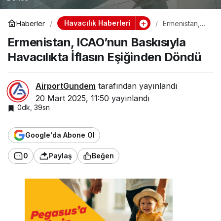
Havacılık Haberleri
Haberler
Ermenistan,
ICAO’nun
Ermenistan, ICAO’nun Baskısıyla
Baskısıyla
Havacılıkta
Havacılıkta İflasın Eşiğinden Döndü
İflasın
Eşiğinden
Döndü
AirportGundem
tarafından yayınlandı
20 Mart 2025, 11:50
yayınlandı
0dk, 39sn
Google'da Abone Ol
0
Paylaş
Beğen