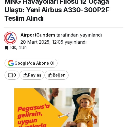
MNG Havayolları Filosu 12 Uçağa
Uçağa Ulaştı:
Ulaştı: Yeni Airbus A330-300P2F
Yeni Airbus
A330-300P2F
Teslim Alındı
Teslim Alındı
AirportGundem
tarafından yayınlandı
20 Mart 2025, 12:05
yayınlandı
1dk, 41sn
Google'da Abone Ol
0
Paylaş
Beğen