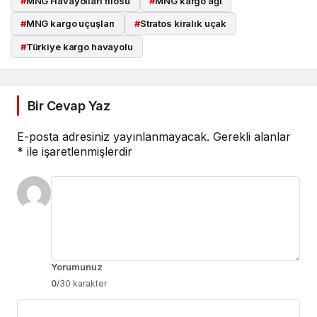
#
MNG Havayolları filosu
#
MNG kargo ağı
#
MNG kargo uçuşları
#
Stratos kiralık uçak
#
Türkiye kargo havayolu
Bir Cevap Yaz
E-posta adresiniz yayınlanmayacak.
Gerekli alanlar
*
ile işaretlenmişlerdir
Yorumunuz
0
/30 karakter