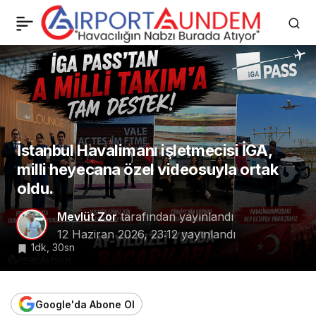
Pegasus’ta İç Hatlar
0
Paylaş
Uçtu: 5 Ayda 16,64
Milyon Yolcuya Ulaştı
İstanbul Havalimanı işletmecisi İGA,
milli heyecana özel videosuyla ortak
oldu.
Mevlüt Zor
tarafından yayınlandı
12 Haziran 2026, 23:12
yayınlandı
1dk, 30sn
Google'da Abone Ol