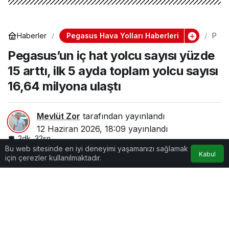
Pegasus Hava Yolları Haberleri
Haberler
P
e
Pegasus’un iç hat yolcu sayısı yüzde
g
a
15 arttı, ilk 5 ayda toplam yolcu sayısı
s
u
16,64 milyona ulaştı
s
’t
a
İ
Mevlüt Zor
tarafından yayınlandı
ç
12 Haziran 2026, 18:09
yayınlandı
H
2dk, 32sn
a
Bu web sitesinde en iyi deneyimi yaşamanızı sağlamak
tl
Kabul
a
için çerezler kullanılmaktadır.
r
U
ç
t
u
:
5
A