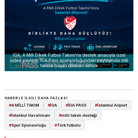
İGA, A Milli Erkek Futbol Takımı’na destek amacıyla özel
video paylaştı. İGA Pass sponsorluğundaki paylaşımda milli
takıma başarı dilekleri iletildi.
HABERLE ILGILI DAHA FAZLASI
#
A MİLLİ TAKIM
#
İGA
#
İGA PASS
#
İstanbul Airport
#
İstanbul Havalimanı
#
milli takım desteği
#
Spor Sponsorluğu
#
Türk futbolu