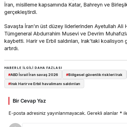
İran, misilleme kapsamında Katar, Bahreyn ve Birleşik
gerçekleştirdi.
Savaşta İran’ın üst düzey liderlerinden Ayetullah A
Tümgeneral Abdurrahim Musevi ve Devrim Muhafızl
kaybetti. Harir ve Erbil saldırıları, Irak’taki koalisyon
artırdı.
HABERLE ILGILI DAHA FAZLASI
#
ABD İsrail İran savaş 2026
#
Bölgesel güvenlik riskleri Irak
#
Irak Harir ve Erbil havalimanı saldırıları
Bir Cevap Yaz
E-posta adresiniz yayınlanmayacak.
Gerekli alanlar
*
il