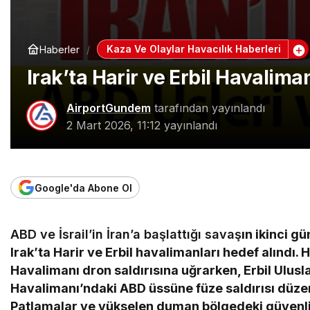
Kaza Ve Olaylar Havacılık Haberleri
Haberler
Irak’ta Harir ve Erbil Havaliman
AirportGundem
tarafından yayınlandı
2 Mart 2026, 11:12
yayınlandı
Google'da Abone Ol
ABD ve İsrail’in İran’a başlattığı savaş
ın ikinci g
Irak’ta Harir ve Erbil havalimanları hedef alındı. H
Havalimanı dron saldırısına uğrarken, Erbil Ulusl
Havalimanı’ndaki ABD üssüne füze saldırısı düze
Patlamalar ve yükselen duman bölgedeki güvenl