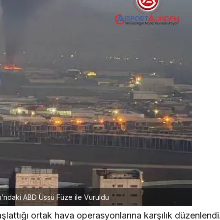
nı’ndaki ABD Üssü Füze ile Vuruldu
aşlattığı ortak hava operasyonlarına karşılık düzenlendi