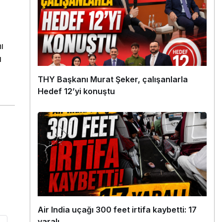
ı
ı
THY Başkanı Murat Şeker, çalışanlarla
Hedef 12’yi konuştu
Air India uçağı 300 feet irtifa kaybetti: 17
yaralı