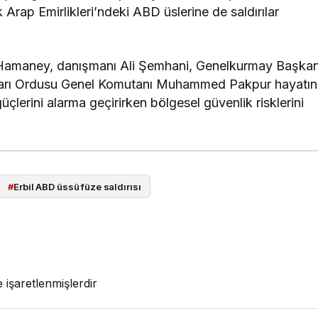
 Arap Emirlikleri’ndeki ABD üslerine de saldırılar
li Hamaney, danışmanı Ali Şemhani, Genelkurmay Başkan
arı Ordusu Genel Komutanı Muhammed Pakpur hayatın
 güçlerini alarma geçirirken bölgesel güvenlik risklerini
#
Erbil ABD üssü füze saldırısı
e işaretlenmişlerdir