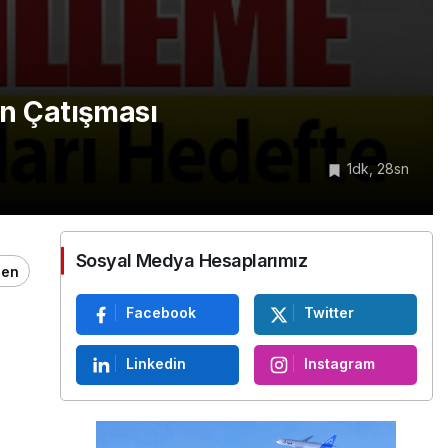
ran Çatışması
1dk, 28sn
Sosyal Medya Hesaplarımız
ğen
Facebook
Twitter
Linkedin
Instagram