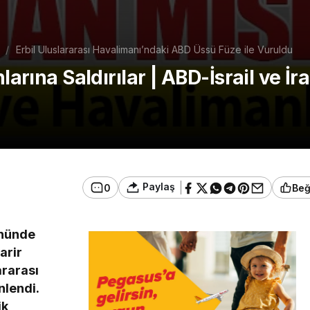
Erbil Uluslararası Havalimanı’ndaki ABD Üssü Füze ile Vuruldu
larına Saldırılar | ABD-İsrail ve İ
Paylaş
0
Be
ününde
arir
ararası
nlendi.
ik