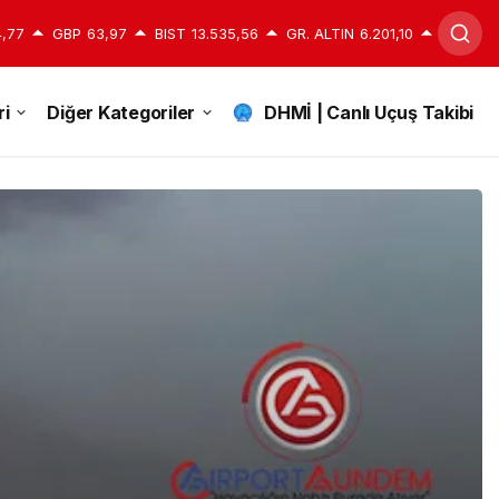
,77
GBP
63,97
BIST
13.535,56
GR. ALTIN
6.201,10
i
Diğer Kategoriler
DHMİ | Canlı Uçuş Takibi