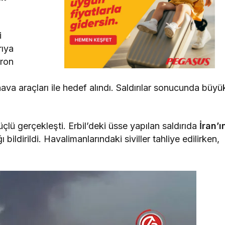
i
rıya
dron
va araçları ile hedef alındı. Saldırılar sonucunda büyü
üçlü gerçekleşti. Erbil’deki üsse yapılan saldırıda
İran’ı
ı bildirildi. Havalimanlarındaki siviller tahliye edilirken,