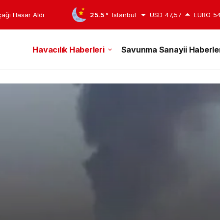
çağı Hasar Aldı
25.5 °
Istanbul
USD
47,57
EURO
54
Havacılık Haberleri
Savunma Sanayii Haberler