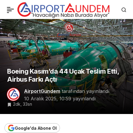
TC-LAJ, IFC
0
Paylaş
Entegrasyonu Yapılan İlk
AJet Uçağı Oldu
Boeing Kasım’da 44 Uçak Teslim Etti,
Airbus Farkı Açtı
AirportGundem
tarafından yayınlandı
10 Aralık 2025, 10:59
yayınlandı
2dk, 33sn
Google'da Abone Ol