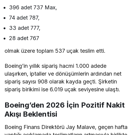
396 adet 737 Max,
74 adet 787,
33 adet 777,
28 adet 767
olmak üzere toplam 537 uçak teslim etti.
Boeing’in yıllık sipariş hacmi 1.000 adede
ulaşırken, iptaller ve dönüşümlerin ardından net
sipariş sayısı 908 olarak kayda geçti. Şirketin
sipariş birikimi ise 6.019 uçak seviyesine ulaştı.
Boeing’den 2026 İçin Pozitif Nakit
Akışı Beklentisi
Boeing Finans Direktörü Jay Malave, geçen hafta
yaptığı açıklamada teslimatların artmasıyla birlikte