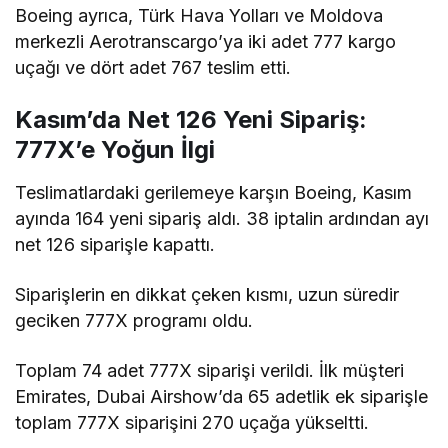
Boeing ayrıca, Türk Hava Yolları ve Moldova
merkezli Aerotranscargo’ya iki adet 777 kargo
uçağı ve dört adet 767 teslim etti.
Kasım’da Net 126 Yeni Sipariş:
777X’e Yoğun İlgi
Teslimatlardaki gerilemeye karşın Boeing, Kasım
ayında 164 yeni sipariş aldı. 38 iptalin ardından ayı
net 126 siparişle kapattı.
Siparişlerin en dikkat çeken kısmı, uzun süredir
geciken 777X programı oldu.
Toplam 74 adet 777X siparişi verildi. İlk müşteri
Emirates, Dubai Airshow’da 65 adetlik ek siparişle
toplam 777X siparişini 270 uçağa yükseltti.