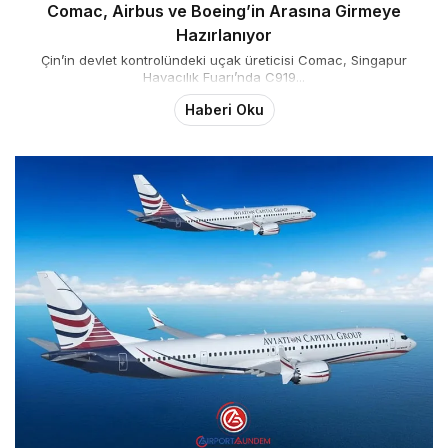
Comac, Airbus ve Boeing’in Arasına Girmeye
Hazırlanıyor
Çin’in devlet kontrolündeki uçak üreticisi Comac, Singapur
Havacılık Fuarı’nda C919...
Haberi Oku