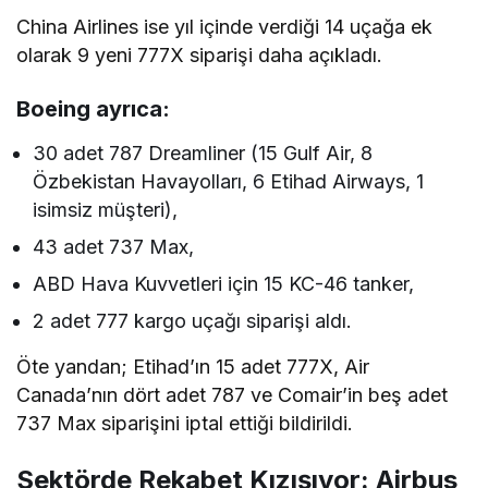
China Airlines ise yıl içinde verdiği 14 uçağa ek
olarak 9 yeni 777X siparişi daha açıkladı.
Boeing ayrıca:
30 adet 787 Dreamliner (15 Gulf Air, 8
Özbekistan Havayolları, 6 Etihad Airways, 1
isimsiz müşteri),
43 adet 737 Max,
ABD Hava Kuvvetleri için 15 KC-46 tanker,
2 adet 777 kargo uçağı siparişi aldı.
Öte yandan; Etihad’ın 15 adet 777X, Air
Canada’nın dört adet 787 ve Comair’in beş adet
737 Max siparişini iptal ettiği bildirildi.
Sektörde Rekabet Kızışıyor: Airbus