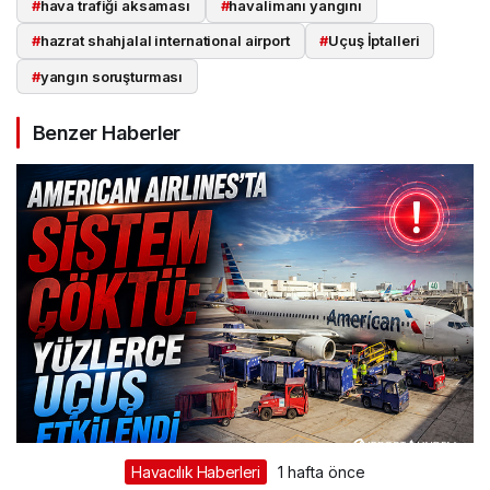
#
hava trafiği aksaması
#
havalimanı yangını
#
hazrat shahjalal international airport
#
Uçuş İptalleri
#
yangın soruşturması
Benzer Haberler
Havacılık Haberleri
1 hafta önce