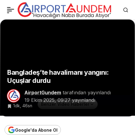
Havada batarya yangını!
0
Paylaş
Air China acil iniş yaptı
Bangladeş’te havalimanı yangını:
Uçuşlar durdu
AirportGundem
tarafından yayınlandı
19 Ekim 2025, 09:27
yayınlandı
Benzer Video Haberler
1dk, 46sn
Google'da Abone Ol