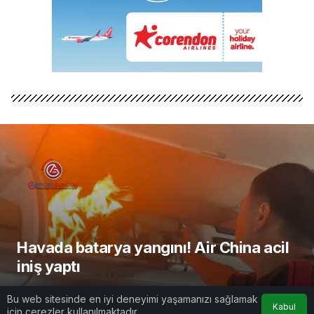
Havada batarya yangını! Air China acil
iniş yaptı
AirportGundem
tarafından yayınlandı
Bu web sitesinde en iyi deneyimi yaşamanızı sağlamak
Kabul
19 Ekim 2025, 08:58
yayınlandı
için çerezler kullanılmaktadır.